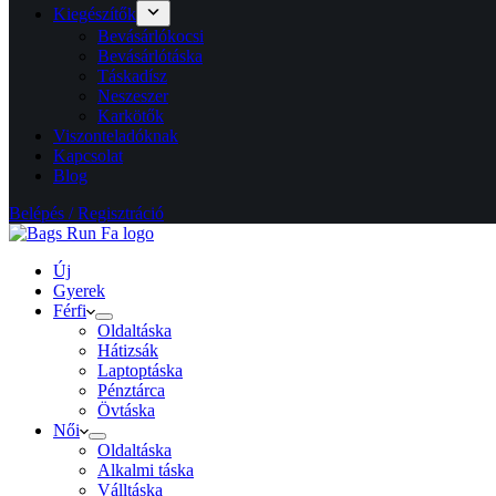
Kiegészítők
Bevásárlókocsi
Bevásárlótáska
Táskadísz
Neszeszer
Karkötők
Viszonteladóknak
Kapcsolat
Blog
Belépés / Regisztráció
Új
Gyerek
Férfi
Oldaltáska
Hátizsák
Laptoptáska
Pénztárca
Övtáska
Női
Oldaltáska
Alkalmi táska
Válltáska