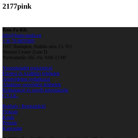
2177pink
Run Fa Kft.
info@bags-runfa.eu
+36 70 8855905
1107 Budapest, Szállás utca 13. N3.
Monori Center Zone D
Nyitvatartás: Hé.-Va. 9:00-17:00
Viszonteladói regisztráció
Fizetési és Szállítási feltételek
Adatvédelmi nyilatkozat
Általános szerződési feltételek
Reklamáció és egyéb információk
GY.I.K.
Belépés / Regisztráció
Fiókom
Kosár
Pénztár
Kapcsolat