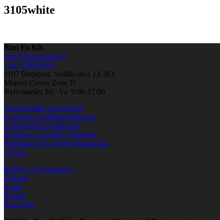
3105white
Run Fa Kft.
info@bags-runfa.eu
+36 70 8855905
1107 Budapest, Szállás utca 13. N3.
Monori Center Zone D
Nyitvatartás: Hé.-Va. 9:00-17:00
Viszonteladói regisztráció
Fizetési és Szállítási feltételek
Adatvédelmi nyilatkozat
Általános szerződési feltételek
Reklamáció és egyéb információk
GY.I.K.
Belépés / Regisztráció
Fiókom
Kosár
Pénztár
Kapcsolat