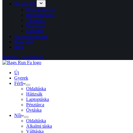
Kiegészítők
Bevásárlókocsi
Bevásárlótáska
Táskadísz
Neszeszer
Karkötők
Viszonteladóknak
Kapcsolat
Blog
Belépés / Regisztráció
Új
Gyerek
Férfi
Oldaltáska
Hátizsák
Laptoptáska
Pénztárca
Övtáska
Női
Oldaltáska
Alkalmi táska
Válltáska