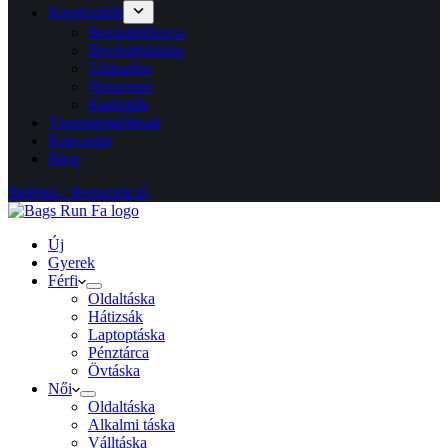
Kiegészítők
Bevásárlókocsi
Bevásárlótáska
Táskadísz
Neszeszer
Karkötők
Viszonteladóknak
Kapcsolat
Blog
Belépés / Regisztráció
Új
Gyerek
Férfi
Oldaltáska
Hátizsák
Laptoptáska
Pénztárca
Övtáska
Női
Oldaltáska
Alkalmi táska
Válltáska