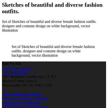
Sketches of beautiful and diverse fashion
outfits.
Set of Sketches of beautiful and diverse female fashion outfits.
designer and costume design on white background, vector
illustration
Set of Sketches of beautiful and diverse female fashion
outfits. designer and costume design on white
background, vector illustration
Run Fa Kft.
info@bags-runfa.eu
+36 70 8855905
1107 Budapest, Szállás utca 13. N3.
Monori Center Zone D
Nyitvatartás: Hé.-Va. 9:00-17:00
Viszonteladói regisztráció
Fizetési és Szállítási feltételek
Adatvédelmi nyilatkozat
Általános szerződési feltételek