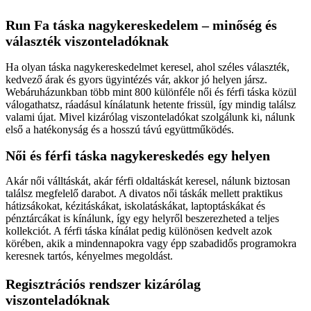
Run Fa táska nagykereskedelem – minőség és
választék viszonteladóknak
Ha olyan táska nagykereskedelmet keresel, ahol széles választék,
kedvező árak és gyors ügyintézés vár, akkor jó helyen jársz.
Webáruházunkban több mint 800 különféle női és férfi táska közül
válogathatsz, ráadásul kínálatunk hetente frissül, így mindig találsz
valami újat. Mivel kizárólag viszonteladókat szolgálunk ki, nálunk
első a hatékonyság és a hosszú távú együttműködés.
Női és férfi táska nagykereskedés egy helyen
Akár női válltáskát, akár férfi oldaltáskát keresel, nálunk biztosan
találsz megfelelő darabot. A divatos női táskák mellett praktikus
hátizsákokat, kézitáskákat, iskolatáskákat, laptoptáskákat és
pénztárcákat is kínálunk, így egy helyről beszerezheted a teljes
kollekciót. A férfi táska kínálat pedig különösen kedvelt azok
körében, akik a mindennapokra vagy épp szabadidős programokra
keresnek tartós, kényelmes megoldást.
Regisztrációs rendszer kizárólag
viszonteladóknak