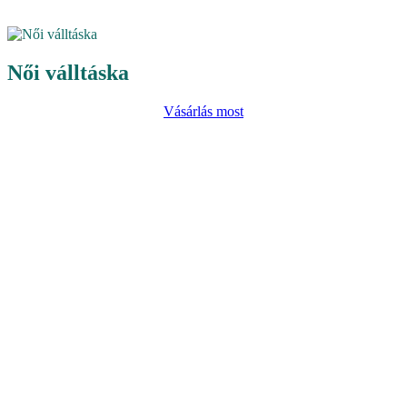
Női válltáska
Vásárlás most