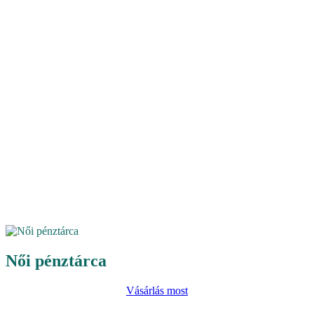
Női pénztárca
Vásárlás most