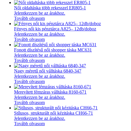
Női oldaltáska több rekesszel ER805-1
Jelentkezzen be az árakhoz.
Tovább olvasom
Fényes női kis pénztárca A825– 12db/doboz
Jelentkezzen be az árakhoz.
Tovább olvasom
Fonott díszítésű női shopper táska MC631
Jelentkezzen be az árakhoz.
Tovább olvasom
Nagy méretű női válltáska 6840-347
Jelentkezzen be az árakhoz.
Tovább olvasom
Merevített fémzáras válltáska 8160-671
Jelentkezzen be az árakhoz.
Tovább olvasom
Stílusos, strukturált női kézitáska CH66-71
Jelentkezzen be az árakhoz.
Tovább olvasom