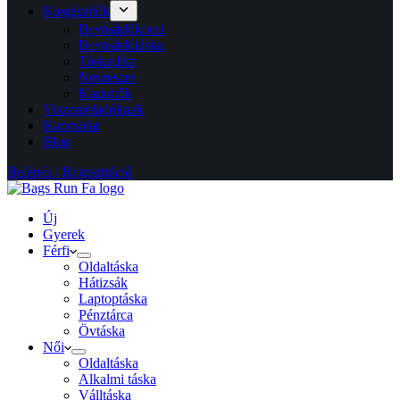
Kiegészítők
Bevásárlókocsi
Bevásárlótáska
Táskadísz
Neszeszer
Karkötők
Viszonteladóknak
Kapcsolat
Blog
Belépés / Regisztráció
Új
Gyerek
Férfi
Oldaltáska
Hátizsák
Laptoptáska
Pénztárca
Övtáska
Női
Oldaltáska
Alkalmi táska
Válltáska