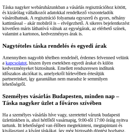
Táska nagyker webáruházunkban a vásárlás regisztrációhoz kötött,
és kizárólag vállalkozói adatokkal rendelkező viszonteladók
vásárolhatnak. A regisztráció folyamata egyszerű és gyors, néhány
kattintással – akár mobilról is – elvégezhető. A sikeres bejelentkezést
követően máris láthatóvá válnak az egységárak, az elérhető színek,
valamint a kartonos, kedvezményes árak is.
Nagytételes táska rendelés és egyedi árak
Amennyiben nagyobb tételben rendelnél, érdemes felvenned velünk
a
kapcsolatot
, hiszen ilyen esetekben egyedi árakat és külön
kedvezményeket biztosítunk. Emellett rendszeresen indítunk
időszakos akciókat is, amelyekről hírlevélben értesítjük
partnereinket, így garantáltan nem maradsz le semmilyen
lehetőségről.
Személyes vásárlás Budapesten, minden nap –
Táska nagyker üzlet a főváros szívében
Ha a személyes vásárlás híve vagy, szeretettel várunk budapesti
üzletünkben is, ahol hétfőtől vasárnapig, 9:00-től 17:00 óráig nyitva
tartunk. Itt lehetőséged van élőben megtekinteni, megtapintani és
kiválasztani a kívánt táskákat, így még biztosabb döntést hozhatsz.