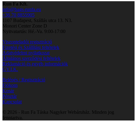
Run Fa Kft.
info@bags-runfa.eu
+36 70 8855905
1107 Budapest, Szállás utca 13. N3.
Monori Center Zone D
Nyitvatartás: Hé.-Va. 9:00-17:00
Viszonteladói regisztráció
Fizetési és Szállítási feltételek
Adatvédelmi nyilatkozat
Általános szerződési feltételek
Reklamáció és egyéb információk
GY.I.K.
Belépés / Regisztráció
Fiókom
Kosár
Pénztár
Kapcsolat
© 2026 - Run Fa Táska Nagyker Webáruház. Minden jog
fenntartva.