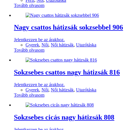
Férfi
,
Női
,
Utazótáska
Tovább olvasom
Nagy csattos hátizsák sokzsebbel 906
Jelentkezzen be az árakhoz.
Gyerek
,
Női
,
Női hátizsák
,
Utazótáska
Tovább olvasom
Sokzsebes csattos nagy hátizsák 816
Jelentkezzen be az árakhoz.
Gyerek
,
Női
,
Női hátizsák
,
Utazótáska
Tovább olvasom
Sokzsebes cicás nagy hátizsák 808
Jelentkezzen be az árakhoz.