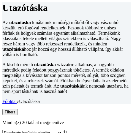
Utazótáska
Az
utazótáska
kinálatunk minőségi műbőrből vagy vászonból
készült, erő fogóval rendelkeznek. Fazonok többnyire unisex,
férfiak és hölgyek számára egyaránt alkalmazható. Termékeink
klasszikus fekete mellett világos színekben is választható. Nagy
része három vagy több rekesszel rendelkezik, és minden
utazótáská
hoz jár hozzá egy hosszú állítható vállpánt, így akkár
vállára is hordható.
A kisebb méretű
utazótáska
wizzairre alkalmas, a nagyobb
méretűek pedig feladott poggyásznak tökéletes. A termék oldalon
megtalálja a kívásztot fanzon pontos méretét, súlyát, több szögben
képeket, és a rekeszek számát. Fiókban belépve látható az elérhető
szín palettát és termék árát. Az
utazótáská
ink nemcsak utazásra, ha
nem sport táskának is használható!
Főoldal
Utazótáska
Filters
Sorted
Mind a(z) 20 találat megjelenítve
by
latest