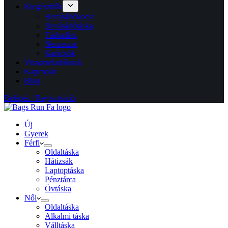
Kiegészítők
Bevásárlókocsi
Bevásárlótáska
Táskadísz
Neszeszer
Karkötők
Viszonteladóknak
Kapcsolat
Blog
Belépés / Regisztráció
Új
Gyerek
Férfi
Oldaltáska
Hátizsák
Laptoptáska
Pénztárca
Övtáska
Női
Oldaltáska
Alkalmi táska
Válltáska