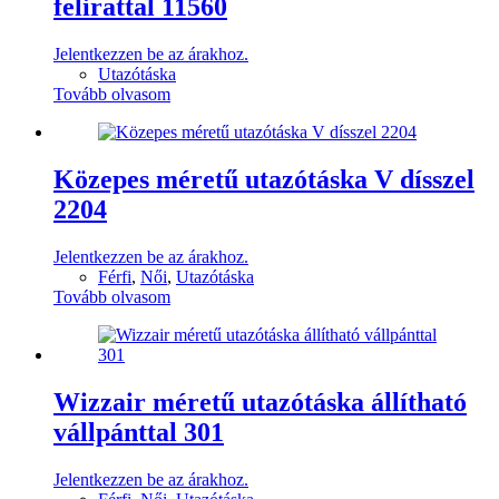
felirattal 11560
Jelentkezzen be az árakhoz.
Utazótáska
Tovább olvasom
Közepes méretű utazótáska V dísszel
2204
Jelentkezzen be az árakhoz.
Férfi
,
Női
,
Utazótáska
Tovább olvasom
Wizzair méretű utazótáska állítható
vállpánttal 301
Jelentkezzen be az árakhoz.