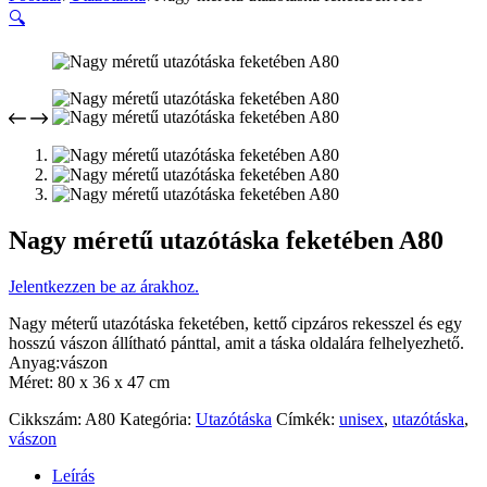
🔍
Nagy méretű utazótáska feketében A80
Jelentkezzen be az árakhoz.
Nagy méterű utazótáska feketében, kettő cipzáros rekesszel és egy
hosszú vászon állítható pánttal, amit a táska oldalára felhelyezhető.
Anyag:vászon
Méret: 80 x 36 x 47 cm
Cikkszám:
A80
Kategória:
Utazótáska
Címkék:
unisex
,
utazótáska
,
vászon
Leírás