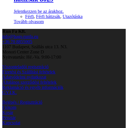
Jelentkezzen be az árakhoz.
Férfi
,
Férfi hátizsák
,
Utazótáska
Tovább olvasom
Run Fa Kft.
info@bags-runfa.eu
+36 70 8855905
1107 Budapest, Szállás utca 13. N3.
Monori Center Zone D
Nyitvatartás: Hé.-Va. 9:00-17:00
Viszonteladói regisztráció
Fizetési és Szállítási feltételek
Adatvédelmi nyilatkozat
Általános szerződési feltételek
Reklamáció és egyéb információk
GY.I.K.
Belépés / Regisztráció
Fiókom
Kosár
Pénztár
Kapcsolat