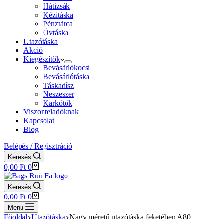
Hátizsák
Kézitáska
Pénztárca
Övtáska
Utazótáska
Akció
Kiegészítők
Bevásárlókocsi
Bevásárlótáska
Táskadísz
Neszeszer
Karkötők
Viszonteladóknak
Kapcsolat
Blog
Belépés / Regisztráció
Keresés
Shopping
0,00
Ft
0
cart
Keresés
Shopping
0,00
Ft
0
cart
Menu
Főoldal
Utazótáska
Nagy méretű utazótáska feketében A80