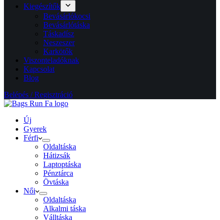
Kiegészítők
Bevásárlókocsi
Bevásárlótáska
Táskadísz
Neszeszer
Karkötők
Viszonteladóknak
Kapcsolat
Blog
Belépés / Regisztráció
Új
Gyerek
Férfi
Oldaltáska
Hátizsák
Laptoptáska
Pénztárca
Övtáska
Női
Oldaltáska
Alkalmi táska
Válltáska