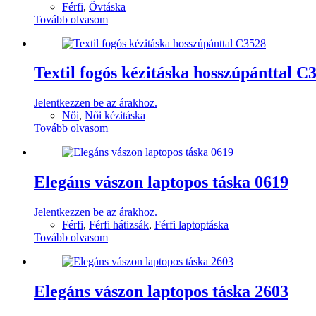
Férfi
,
Övtáska
Tovább olvasom
Textil fogós kézitáska hosszúpánttal C
Jelentkezzen be az árakhoz.
Női
,
Női kézitáska
Tovább olvasom
Elegáns vászon laptopos táska 0619
Jelentkezzen be az árakhoz.
Férfi
,
Férfi hátizsák
,
Férfi laptoptáska
Tovább olvasom
Elegáns vászon laptopos táska 2603