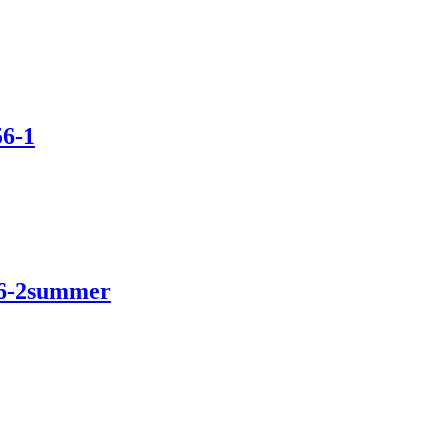
56-1
 56-2summer