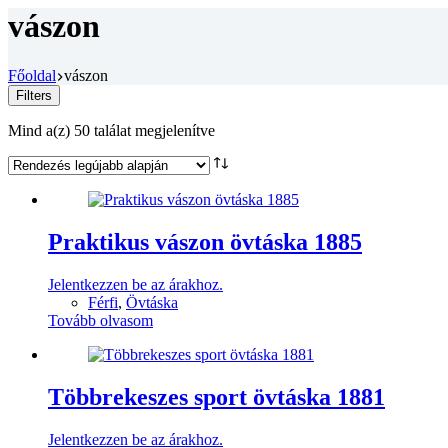
vászon
Főoldal
vászon
Filters
Sorted
Mind a(z) 50 találat megjelenítve
by
latest
Praktikus vászon övtáska 1885
Jelentkezzen be az árakhoz.
Férfi
,
Övtáska
Tovább olvasom
Többrekeszes sport övtáska 1881
Jelentkezzen be az árakhoz.