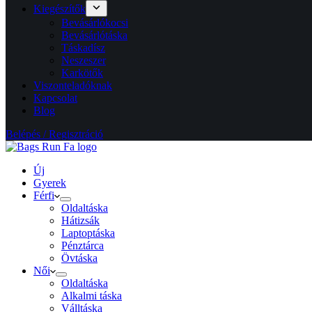
Kiegészítők
Bevásárlókocsi
Bevásárlótáska
Táskadísz
Neszeszer
Karkötők
Viszonteladóknak
Kapcsolat
Blog
Belépés / Regisztráció
Új
Gyerek
Férfi
Oldaltáska
Hátizsák
Laptoptáska
Pénztárca
Övtáska
Női
Oldaltáska
Alkalmi táska
Válltáska