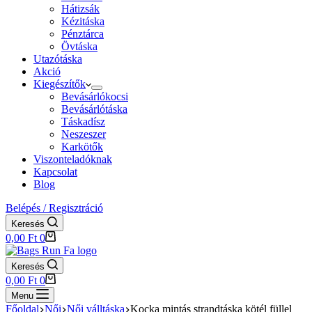
Hátizsák
Kézitáska
Pénztárca
Övtáska
Utazótáska
Akció
Kiegészítők
Bevásárlókocsi
Bevásárlótáska
Táskadísz
Neszeszer
Karkötők
Viszonteladóknak
Kapcsolat
Blog
Belépés / Regisztráció
Keresés
Shopping
0,00
Ft
0
cart
Keresés
Shopping
0,00
Ft
0
cart
Menu
Főoldal
Női
Női válltáska
Kocka mintás strandtáska kötél füllel