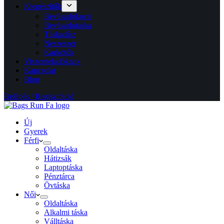
Kiegészítők
Bevásárlókocsi
Bevásárlótáska
Táskadísz
Neszeszer
Karkötők
Viszonteladóknak
Kapcsolat
Blog
Belépés / Regisztráció
Új
Gyerek
Férfi
Oldaltáska
Hátizsák
Laptoptáska
Pénztárca
Övtáska
Női
Oldaltáska
Alkalmi táska
Válltáska