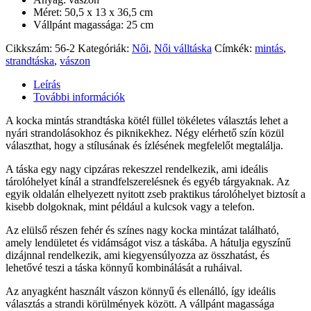
Méret: 50,5 x 13 x 36,5 cm
Vállpánt magassága: 25 cm
Cikkszám:
56-2
Kategóriák:
Női
,
Női válltáska
Címkék:
mintás
,
strandtáska
,
vászon
Leírás
További információk
A kocka mintás strandtáska kötél füllel tökéletes választás lehet a
nyári strandolásokhoz és piknikekhez. Négy elérhető szín közül
választhat, hogy a stílusának és ízlésének megfelelőt megtalálja.
A táska egy nagy cipzáras rekeszzel rendelkezik, ami ideális
tárolóhelyet kínál a strandfelszerelésnek és egyéb tárgyaknak. Az
egyik oldalán elhelyezett nyitott zseb praktikus tárolóhelyet biztosít a
kisebb dolgoknak, mint például a kulcsok vagy a telefon.
Az elülső részen fehér és színes nagy kocka mintázat található,
amely lendületet és vidámságot visz a táskába. A hátulja egyszínű
dizájnnal rendelkezik, ami kiegyensúlyozza az összhatást, és
lehetővé teszi a táska könnyű kombinálását a ruháival.
Az anyagként használt vászon könnyű és ellenálló, így ideális
választás a strandi körülmények között. A vállpánt magassága