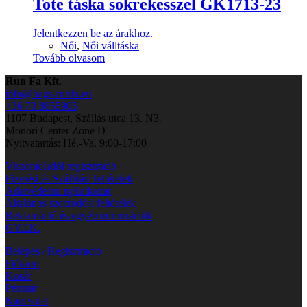
Tote táska sokrekesszel GK1713-23
Jelentkezzen be az árakhoz.
Női
,
Női válltáska
Tovább olvasom
Run Fa Kft.
info@bags-runfa.eu
+36 70 8855905
1107 Budapest, Szállás utca 13. N3.
Monori Center Zone D
Nyitvatartás: Hé.-Va. 9:00-17:00
Viszonteladói regisztráció
Fizetési és Szállítási feltételek
Adatvédelmi nyilatkozat
Általános szerződési feltételek
Reklamáció és egyéb információk
GY.I.K.
Belépés / Regisztráció
Fiókom
Kosár
Pénztár
Kapcsolat