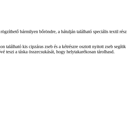
zíthető bármilyen bőröndre, a hátulján található speciális textil rész
található kis cipzáras zseb és a kétrészre osztott nyitott zseb segítik
tővé teszi a táska összecsukását, hogy helytakarékosan tárolhasd.