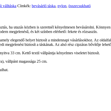
i válltáska
Címkék:
bevásárló táska
,
nylon
,
összecsukható
ztás, ha utazás közben is szeretnél kényelmesen bevásárolni. Könnyen rög
 modern megjelenésű, és két színben elérhető: fekete és rózsaszín.
amely elegendő helyet biztosít a mindennapi vásárlásokhoz. Az oldalfalon 
yedi megjelenést biztosít a táskának. Az alsó rész cipzáras bővítője lehe
itva 33 cm. Kettő textil vállpántja kényelmes viseletet biztosít.
a), vállpánt magassága 25 cm.
ulhat.