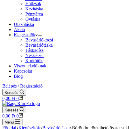
Hátizsák
Kézitáska
Pénztárca
Övtáska
Utazótáska
Akció
Kiegészítők
Bevásárlókocsi
Bevásárlótáska
Táskadísz
Neszeszer
Karkötők
Viszonteladóknak
Kapcsolat
Blog
Belépés / Regisztráció
Keresés
Shopping
0,00
Ft
0
cart
Keresés
Shopping
0,00
Ft
0
cart
Menu
Főoldal
Kiegészítők
Bevásárlótáska
Bőröndre rögzíthető összecsuk