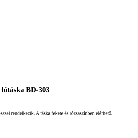
rlótáska BD-303
sszel rendelkezik. A táska fekete és rózsaszínben elérhető.