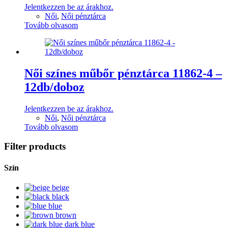
Jelentkezzen be az árakhoz.
Női
,
Női pénztárca
Tovább olvasom
Női színes műbőr pénztárca 11862-4 –
12db/doboz
Jelentkezzen be az árakhoz.
Női
,
Női pénztárca
Tovább olvasom
Filter products
Szín
beige
black
blue
brown
dark blue