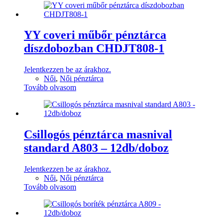
YY coveri műbőr pénztárca
díszdobozban CHDJT808-1
Jelentkezzen be az árakhoz.
Női
,
Női pénztárca
Tovább olvasom
Csillogós pénztárca masnival
standard A803 – 12db/doboz
Jelentkezzen be az árakhoz.
Női
,
Női pénztárca
Tovább olvasom