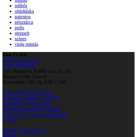
mintás
műbőr
oldaltáska
patentos
pénztárca
pufis
steppelt
színes
virág mintás
Run Fa Kft.
info@bags-runfa.eu
+36 70 8855905
1107 Budapest, Szállás utca 13. N3.
Monori Center Zone D
Nyitvatartás: Hé.-Va. 9:00-17:00
Viszonteladói regisztráció
Fizetési és Szállítási feltételek
Adatvédelmi nyilatkozat
Általános szerződési feltételek
Reklamáció és egyéb információk
GY.I.K.
Belépés / Regisztráció
Fiókom