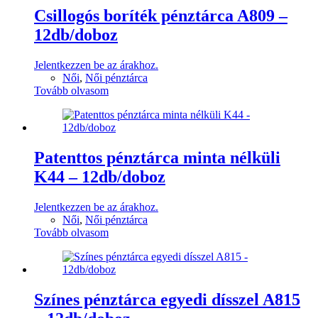
Csillogós boríték pénztárca A809 –
12db/doboz
Jelentkezzen be az árakhoz.
Női
,
Női pénztárca
Tovább olvasom
Patenttos pénztárca minta nélküli
K44 – 12db/doboz
Jelentkezzen be az árakhoz.
Női
,
Női pénztárca
Tovább olvasom
Színes pénztárca egyedi dísszel A815