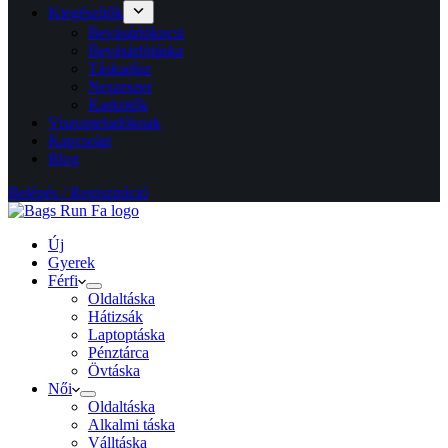
Kiegészítők
Bevásárlókocsi
Bevásárlótáska
Táskadísz
Neszeszer
Karkötők
Viszonteladóknak
Kapcsolat
Blog
Belépés / Regisztráció
Új
Gyerek
Férfi
Oldaltáska
Hátizsák
Laptoptáska
Pénztárca
Övtáska
Női
Oldaltáska
Alkalmi táska
Válltáska