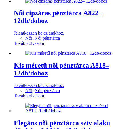
Női cipzáras pénztárca A822–
12db/doboz
Jelentkezzen be az árakhoz.
Női
,
Női pénztárca
Tovább olvasom
Kis méretű női pénztárca A818–
12db/doboz
Jelentkezzen be az árakhoz.
Női
,
Női pénztárca
Tovább olvasom
Elegáns női pénztárca szív alakú