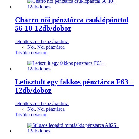
Charro női pénztárca csuklópánttal
56-10-12db/doboz
Jelentkezzen be az árakhoz.
Női
,
Női pénztárca
Tovább olvasom
Letisztult egy fakkos pénztárca F63 –
12db/doboz
Jelentkezzen be az árakhoz.
Női
,
Női pénztárca
Tovább olvasom