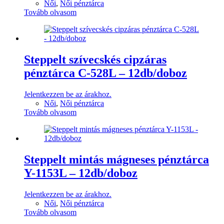
Női
,
Női pénztárca
Tovább olvasom
Steppelt szívecskés cipzáras
pénztárca C-528L – 12db/doboz
Jelentkezzen be az árakhoz.
Női
,
Női pénztárca
Tovább olvasom
Steppelt mintás mágneses pénztárca
Y-1153L – 12db/doboz
Jelentkezzen be az árakhoz.
Női
,
Női pénztárca
Tovább olvasom