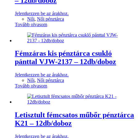
– 12db/doboz
Jelentkezzen be az árakhoz.
Női
,
Női pénztárca
Tovább olvasom
Fémzáras kis pénztárca csukló
pánttal VJW-2137 – 12db/doboz
Jelentkezzen be az árakhoz.
Női
,
Női pénztárca
Tovább olvasom
Letisztult fémcsatos műbőr pénztárca
K21 – 12db/doboz
Jelentkezzen be az árakhoz.