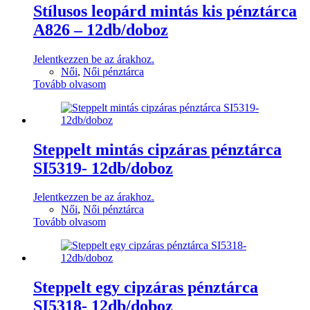
Stílusos leopárd mintás kis pénztárca
A826 – 12db/doboz
Jelentkezzen be az árakhoz.
Női
,
Női pénztárca
Tovább olvasom
Steppelt mintás cipzáras pénztárca
SI5319- 12db/doboz
Jelentkezzen be az árakhoz.
Női
,
Női pénztárca
Tovább olvasom
Steppelt egy cipzáras pénztárca
SI5318- 12db/doboz