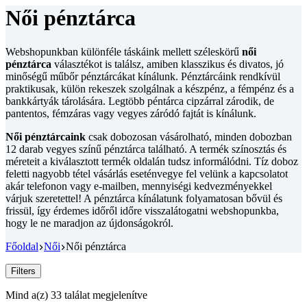
Női pénztárca
Webshopunkban különféle táskáink mellett széleskörű
női
pénztárca
választékot is találsz, amiben klasszikus és divatos, jó
minőségű műbőr pénztárcákat kínálunk. Pénztárcáink rendkívül
praktikusak, külön rekeszek szolgálnak a készpénz, a fémpénz és a
bankkártyák tárolására. Legtöbb péntárca cipzárral zárodik, de
pantentos, fémzáras vagy vegyes záródó fajtát is kínálunk.
Női pénztárcaink
csak dobozosan vásárolható, minden dobozban
12 darab vegyes színű pénztárca található. A termék színosztás és
méreteit a kiválasztott termék oldalán tudsz informálódni. Tíz doboz
feletti nagyobb tétel vásárlás eseténvegye fel velünk a kapcsolatot
akár telefonon vagy e-mailben, mennyiségi kedvezményekkel
várjuk szeretettel! A pénztárca kínálatunk folyamatosan bővül és
frissül, így érdemes időről időre visszalátogatni webshopunkba,
hogy le ne maradjon az újdonságokról.
Főoldal
Női
Női pénztárca
Filters
Sorted
Mind a(z) 33 találat megjelenítve
by