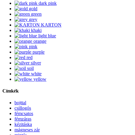
dark pink
gold
green
grey
KARTON
khaki
light blue
orange
pink
purple
red
silver
soil
white
yellow
Címkék
bojttal
csillogós
fémcsatos
fémzáras
kézitáska
mágneses zár