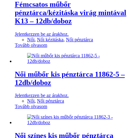
Fémcsatos műbőr
pénztárca/kézitáska virág mintával
K13 – 12db/doboz
Jelentkezzen be az árakhoz.
Női
,
Női kézitáska
,
Női pénztárca
Tovább olvasom
Női műbőr kis pénztárca 11862-5 –
12db/doboz
Jelentkezzen be az árakhoz.
Női
,
Női pénztárca
Tovább olvasom
Női színes kis műbőr pénztárca