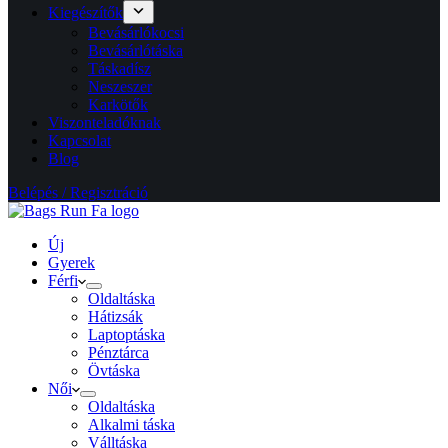
Kiegészítők
Bevásárlókocsi
Bevásárlótáska
Táskadísz
Neszeszer
Karkötők
Viszonteladóknak
Kapcsolat
Blog
Belépés / Regisztráció
Új
Gyerek
Férfi
Oldaltáska
Hátizsák
Laptoptáska
Pénztárca
Övtáska
Női
Oldaltáska
Alkalmi táska
Válltáska