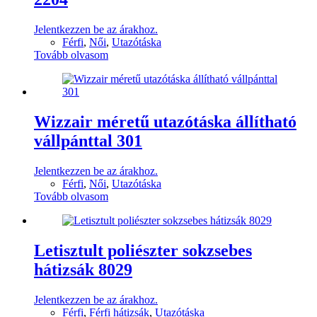
Jelentkezzen be az árakhoz.
Férfi
,
Női
,
Utazótáska
Tovább olvasom
Wizzair méretű utazótáska állítható
vállpánttal 301
Jelentkezzen be az árakhoz.
Férfi
,
Női
,
Utazótáska
Tovább olvasom
Letisztult poliészter sokzsebes
hátizsák 8029
Jelentkezzen be az árakhoz.
Férfi
,
Férfi hátizsák
,
Utazótáska