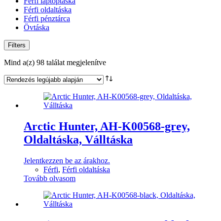
Férfi laptoptáska
Férfi oldaltáska
Férfi pénztárca
Övtáska
Filters
Sorted
Mind a(z) 98 találat megjelenítve
by
latest
Arctic Hunter, AH-K00568-grey,
Oldaltáska, Válltáska
Jelentkezzen be az árakhoz.
Férfi
,
Férfi oldaltáska
Tovább olvasom