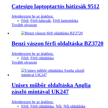
Catesigo laptoptartós hátizsák 9512
Jelentkezzen be az árakhoz.
Férfi
,
Férfi hátizsák
,
Férfi laptoptáska
Tovább olvasom
Benzi vászon férfi oldaltáska BZ3720
Jelentkezzen be az árakhoz.
Férfi
,
Férfi oldaltáska
Tovább olvasom
Unisex műbőr oldaltáska Anglia
zászló mintával UK247
Jelentkezzen be az árakhoz.
Férfi
,
Férfi oldaltáska
,
Női
,
Női oldaltáska