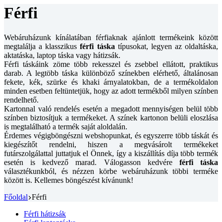
Férfi
Webáruházunk kínálatában férfiaknak ajánlott termékeink között
megtalálja a klasszikus
férfi táska
típusokat, legyen az oldaltáska,
aktatáska, laptop táska vagy hátizsák.
Férfi táskáink zöme több rekesszel és zsebbel ellátott, praktikus
darab. A legtöbb táska különböző színekben elérhető, általánosan
fekete, kék, szürke és khaki árnyalatokban, de a termékoldalon
minden esetben feltüntetjük, hogy az adott termékből milyen színben
rendelhető.
Kartonnal való rendelés esetén a megadott mennyiségen belül több
színben biztosítjuk a termékeket. A színek kartonon belüli eloszlása
is megtalálható a termék saját aloldalán.
Érdemes végigböngészni webshopunkat, és egyszerre több táskát és
kiegészítőt rendelni, hiszen a megvásárolt termékeket
futárszolgálattal juttatjuk el Önnek, így a kiszállítás díja több termék
esetén is kedvező marad. Válogasson kedvére
férfi táska
választékunkból, és nézzen körbe webáruházunk többi terméke
között is. Kellemes böngészést kívánunk!
Főoldal
Férfi
Férfi hátizsák