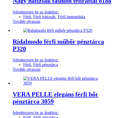
Nagy hátizsák fashion felirattal 8188
Jelentkezzen be az árakhoz.
Férfi
,
Férfi hátizsák
,
Férfi laptoptáska
Tovább olvasom
Ridalmodo férfi műbőr pénztárca
P320
Jelentkezzen be az árakhoz.
Férfi
,
Férfi pénztárca
Tovább olvasom
VERA PELLE elegáns férfi bőr
pénztárca 3059
Jelentkezzen be az árakhoz.
Férfi
,
Férfi pénztárca