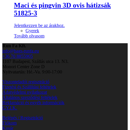
Maci és pingvin 3D ovis hátizsák
51825-3
Jelentkezzen be az árakhoz.
Gyerek
Tovább olvasom
Run Fa Kft.
info@bags-runfa.eu
+36 70 8855905
1107 Budapest, Szállás utca 13. N3.
Monori Center Zone D
Nyitvatartás: Hé.-Va. 9:00-17:00
Viszonteladói regisztráció
Fizetési és Szállítási feltételek
Adatvédelmi nyilatkozat
Általános szerződési feltételek
Reklamáció és egyéb információk
GY.I.K.
Belépés / Regisztráció
Fiókom
Kosár