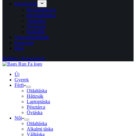
Kiegészítők
Bevásárlókocsi
Bevásárlótáska
Táskadísz
Neszeszer
Karkötők
Viszonteladóknak
Kapcsolat
Blog
Belépés / Regisztráció
Új
Gyerek
Férfi
Oldaltáska
Hátizsák
Laptoptáska
Pénztárca
Övtáska
Női
Oldaltáska
Alkalmi táska
Válltáska