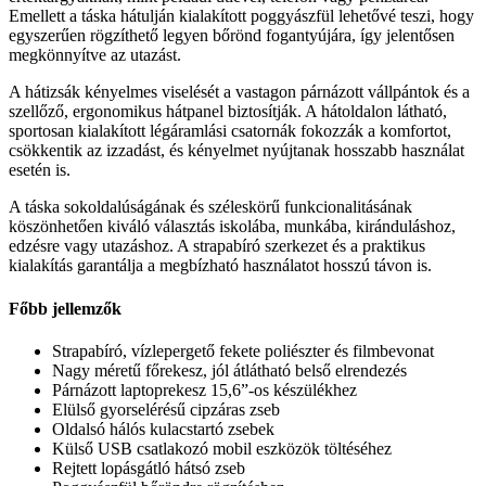
Emellett a táska hátulján kialakított poggyászfül lehetővé teszi, hogy
egyszerűen rögzíthető legyen bőrönd fogantyújára, így jelentősen
megkönnyítve az utazást.
A hátizsák kényelmes viselését a vastagon párnázott vállpántok és a
szellőző, ergonomikus hátpanel biztosítják. A hátoldalon látható,
sportosan kialakított légáramlási csatornák fokozzák a komfortot,
csökkentik az izzadást, és kényelmet nyújtanak hosszabb használat
esetén is.
A táska sokoldalúságának és széleskörű funkcionalitásának
köszönhetően kiváló választás iskolába, munkába, kiránduláshoz,
edzésre vagy utazáshoz. A strapabíró szerkezet és a praktikus
kialakítás garantálja a megbízható használatot hosszú távon is.
Főbb jellemzők
Strapabíró, vízlepergető fekete poliészter és filmbevonat
Nagy méretű főrekesz, jól átlátható belső elrendezés
Párnázott laptoprekesz 15,6”-os készülékhez
Elülső gyorselérésű cipzáras zseb
Oldalsó hálós kulacstartó zsebek
Külső USB csatlakozó mobil eszközök töltéséhez
Rejtett lopásgátló hátsó zseb