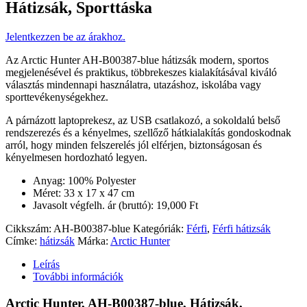
Hátizsák, Sporttáska
Jelentkezzen be az árakhoz.
Az Arctic Hunter AH-B00387-blue hátizsák modern, sportos
megjelenésével és praktikus, többrekeszes kialakításával kiváló
választás mindennapi használatra, utazáshoz, iskolába vagy
sporttevékenységekhez.
A párnázott laptoprekesz, az USB csatlakozó, a sokoldalú belső
rendszerezés és a kényelmes, szellőző hátkialakítás gondoskodnak
arról, hogy minden felszerelés jól elférjen, biztonságosan és
kényelmesen hordozható legyen.
Anyag: 100% Polyester
Méret: 33 x 17 x 47 cm
Javasolt végfelh. ár (bruttó): 19,000 Ft
Cikkszám:
AH-B00387-blue
Kategóriák:
Férfi
,
Férfi hátizsák
Címke:
hátizsák
Márka:
Arctic Hunter
Leírás
További információk
Arctic Hunter, AH-B00387-blue, Hátizsák,