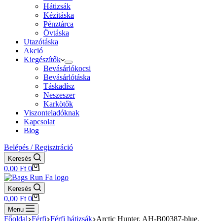
Hátizsák
Kézitáska
Pénztárca
Övtáska
Utazótáska
Akció
Kiegészítők
Bevásárlókocsi
Bevásárlótáska
Táskadísz
Neszeszer
Karkötők
Viszonteladóknak
Kapcsolat
Blog
Belépés / Regisztráció
Keresés
Shopping
0,00
Ft
0
cart
Keresés
Shopping
0,00
Ft
0
cart
Menu
Főoldal
Férfi
Férfi hátizsák
Arctic Hunter, AH-B00387-blue,