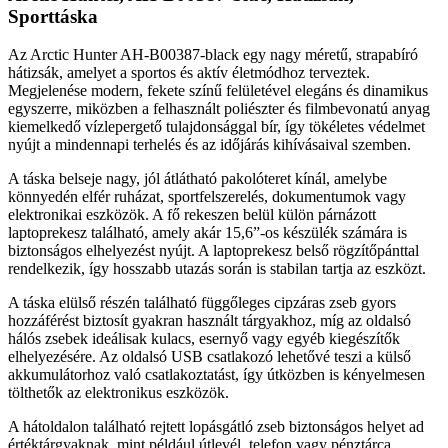
Sporttáska
Az Arctic Hunter AH-B00387-black egy nagy méretű, strapabíró
hátizsák, amelyet a sportos és aktív életmódhoz terveztek.
Megjelenése modern, fekete színű felületével elegáns és dinamikus
egyszerre, miközben a felhasznált poliészter és filmbevonatú anyag
kiemelkedő vízlepergető tulajdonsággal bír, így tökéletes védelmet
nyújt a mindennapi terhelés és az időjárás kihívásaival szemben.
A táska belseje nagy, jól átlátható pakolóteret kínál, amelybe
könnyedén elfér ruházat, sportfelszerelés, dokumentumok vagy
elektronikai eszközök. A fő rekeszen belül külön párnázott
laptoprekesz található, amely akár 15,6”-os készülék számára is
biztonságos elhelyezést nyújt. A laptoprekesz belső rögzítőpánttal
rendelkezik, így hosszabb utazás során is stabilan tartja az eszközt.
A táska elülső részén található függőleges cipzáras zseb gyors
hozzáférést biztosít gyakran használt tárgyakhoz, míg az oldalsó
hálós zsebek ideálisak kulacs, esernyő vagy egyéb kiegészítők
elhelyezésére. Az oldalsó USB csatlakozó lehetővé teszi a külső
akkumulátorhoz való csatlakoztatást, így útközben is kényelmesen
tölthetők az elektronikus eszközök.
A hátoldalon található rejtett lopásgátló zseb biztonságos helyet ad
értéktárgyaknak, mint például útlevél, telefon vagy pénztárca.