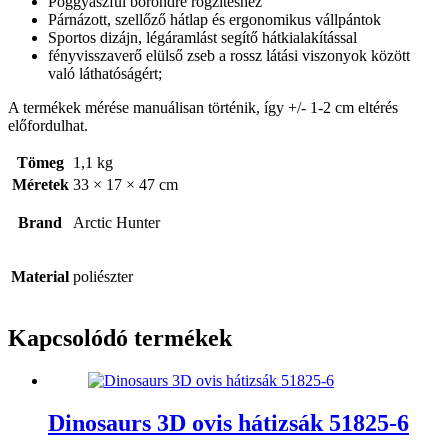
Poggyászfül bőröndre rögzítéshez
Párnázott, szellőző hátlap és ergonomikus vállpántok
Sportos dizájn, légáramlást segítő hátkialakítással
fényvisszaverő elülső zseb a rossz látási viszonyok között
való láthatóságért;
A termékek mérése manuálisan történik, így +/- 1-2 cm eltérés
előfordulhat.
Tömeg
1,1 kg
Méretek
33 × 17 × 47 cm
Brand
Arctic Hunter
Material
poliészter
Kapcsolódó termékek
Dinosaurs 3D ovis hátizsák 51825-6