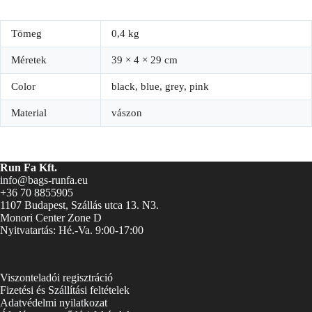
Tömeg
0,4 kg
Méretek
39 × 4 × 29 cm
Color
black, blue, grey, pink
Material
vászon
Run Fa Kft.
info@bags-runfa.eu
+36 70 8855905
1107 Budapest, Szállás utca 13. N3.
Monori Center Zone D
Nyitvatartás: Hé.-Va. 9:00-17:00
Viszonteladói regisztráció
Fizetési és Szállítási feltételek
Adatvédelmi nyilatkozat