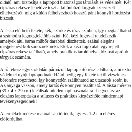
oldalú, ami biztosítja a laptopod biztonságos tárolását és védelmét. Két
cipzáras rekesze lehetővé teszi a különböző tárgyak szervezett
elhelyezését, míg a külön felhelyezhető hosszú pánt könnyű hordozást
biztosít.
A táska elérhető fekete, kék, szürke és rózsaszínben, így megtalálhatod
a számodra legmegfelelőbb színt. Két kézi fogóval rendelkezik,
amelyek alul barna műbőr darabbal díszítettek, ezáltal elegáns
megjelenést kölcsönöznek neki. Elöl, a kézi fogó alatt egy rejtett
cipzáras rekesz található, amely praktikus tárolóhelyet biztosít apróbb
tárgyak számára.
A fő rekesz egyik oldalán párnázott laptoptartó rész található, ami extra
védelmet nyújt laptopodnak. Hátul pedig egy fekete textil vízszintes
bőröndre rögzíthető, így könnyedén szállíthatod az utazások során is.
Az anyaga vászon, amely tartós és könnyen tisztítható. A táska méretei
(39 x 4 x 29 cm) ideálisak mindennapi használatra. Legyen ez az
elegáns laptoptáska a stílusos és praktikus kiegészítője mindennapi
tevékenységeidnek!
A termékek mérése manuálisan történik, így +/- 1-2 cm eltérés
előfordulhat.