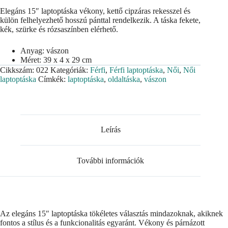
Elegáns 15″ laptoptáska vékony, kettő cipzáras rekesszel és
külön felhelyezhető hosszú pánttal rendelkezik. A táska fekete,
kék, szürke és rózsaszínben elérhető.
Anyag: vászon
Méret: 39 x 4 x 29 cm
Cikkszám:
022
Kategóriák:
Férfi
,
Férfi laptoptáska
,
Női
,
Női
laptoptáska
Címkék:
laptoptáska
,
oldaltáska
,
vászon
Leírás
További információk
Az elegáns 15″ laptoptáska tökéletes választás mindazoknak, akiknek
fontos a stílus és a funkcionalitás egyaránt. Vékony és párnázott