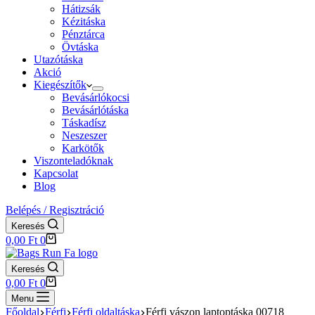
Hátizsák
Kézitáska
Pénztárca
Övtáska
Utazótáska
Akció
Kiegészítők
Bevásárlókocsi
Bevásárlótáska
Táskadísz
Neszeszer
Karkötők
Viszonteladóknak
Kapcsolat
Blog
Belépés / Regisztráció
Keresés
Shopping
0,00
Ft
0
cart
Keresés
Shopping
0,00
Ft
0
cart
Menu
Főoldal
Férfi
Férfi oldaltáska
Férfi vászon laptoptáska 00718