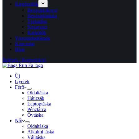
Kiegészítők
Bevásárlókocsi
Bevásárlótáska
Táskadísz
Neszeszer
Karkötők
Viszonteladóknak
Kapcsolat
Blog
Belépés / Regisztráció
Új
Gyerek
Férfi
Oldaltáska
Hátizsák
Laptoptáska
Pénztárca
Övtáska
Női
Oldaltáska
Alkalmi táska
Válltáska