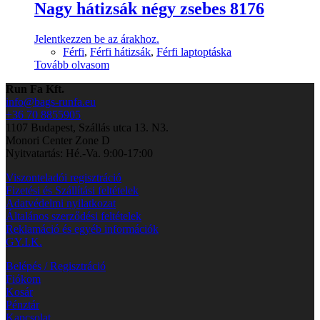
Nagy hátizsák négy zsebes 8176
Jelentkezzen be az árakhoz.
Férfi
,
Férfi hátizsák
,
Férfi laptoptáska
Tovább olvasom
Run Fa Kft.
info@bags-runfa.eu
+36 70 8855905
1107 Budapest, Szállás utca 13. N3.
Monori Center Zone D
Nyitvatartás: Hé.-Va. 9:00-17:00
Viszonteladói regisztráció
Fizetési és Szállítási feltételek
Adatvédelmi nyilatkozat
Általános szerződési feltételek
Reklamáció és egyéb információk
GY.I.K.
Belépés / Regisztráció
Fiókom
Kosár
Pénztár
Kapcsolat