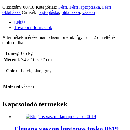
Cikkszám:
00718
Kategóriák:
Férfi
,
Férfi laptoptáska
,
Férfi
oldaltáska
Címkék:
laptoptáska
,
oldaltáska
,
vászon
Leírás
További információk
A termékek mérése manuálisan történik, így +/- 1-2 cm eltérés
előfordulhat.
Tömeg
0,5 kg
Méretek
34 × 10 × 27 cm
Color
black, blue, grey
Material
vászon
Kapcsolódó termékek
Elegáns vászon laptopos táska 0619