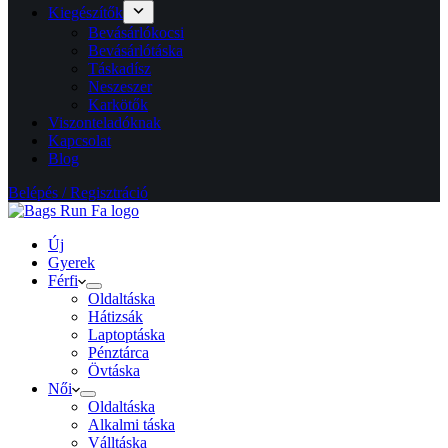
Kiegészítők
Bevásárlókocsi
Bevásárlótáska
Táskadísz
Neszeszer
Karkötők
Viszonteladóknak
Kapcsolat
Blog
Belépés / Regisztráció
Új
Gyerek
Férfi
Oldaltáska
Hátizsák
Laptoptáska
Pénztárca
Övtáska
Női
Oldaltáska
Alkalmi táska
Válltáska