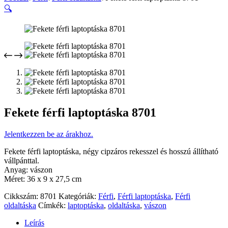
🔍
Fekete férfi laptoptáska 8701
Jelentkezzen be az árakhoz.
Fekete férfi laptoptáska, négy cipzáros rekesszel és hosszú állítható
vállpánttal.
Anyag: vászon
Méret: 36 x 9 x 27,5 cm
Cikkszám:
8701
Kategóriák:
Férfi
,
Férfi laptoptáska
,
Férfi
oldaltáska
Címkék:
laptoptáska
,
oldaltáska
,
vászon
Leírás