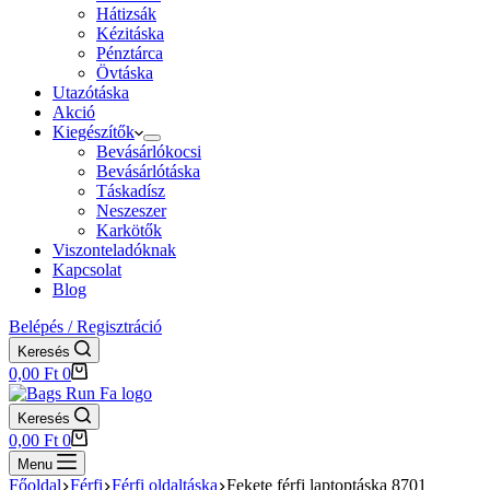
Hátizsák
Kézitáska
Pénztárca
Övtáska
Utazótáska
Akció
Kiegészítők
Bevásárlókocsi
Bevásárlótáska
Táskadísz
Neszeszer
Karkötők
Viszonteladóknak
Kapcsolat
Blog
Belépés / Regisztráció
Keresés
Shopping
0,00
Ft
0
cart
Keresés
Shopping
0,00
Ft
0
cart
Menu
Főoldal
Férfi
Férfi oldaltáska
Fekete férfi laptoptáska 8701