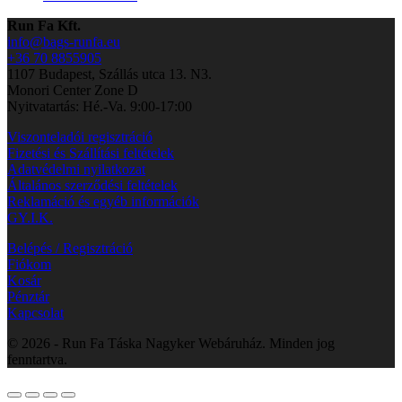
Run Fa Kft.
info@bags-runfa.eu
+36 70 8855905
1107 Budapest, Szállás utca 13. N3.
Monori Center Zone D
Nyitvatartás: Hé.-Va. 9:00-17:00
Viszonteladói regisztráció
Fizetési és Szállítási feltételek
Adatvédelmi nyilatkozat
Általános szerződési feltételek
Reklamáció és egyéb információk
GY.I.K.
Belépés / Regisztráció
Fiókom
Kosár
Pénztár
Kapcsolat
© 2026 - Run Fa Táska Nagyker Webáruház. Minden jog
fenntartva.