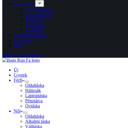
Kiegészítők
Bevásárlókocsi
Bevásárlótáska
Táskadísz
Neszeszer
Karkötők
Viszonteladóknak
Kapcsolat
Blog
Belépés / Regisztráció
Új
Gyerek
Férfi
Oldaltáska
Hátizsák
Laptoptáska
Pénztárca
Övtáska
Női
Oldaltáska
Alkalmi táska
Válltáska