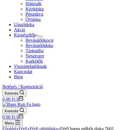
Hátizsák
Kézitáska
Pénztárca
Övtáska
Utazótáska
Akció
Kiegészítők
Bevásárlókocsi
Bevásárlótáska
Táskadísz
Neszeszer
Karkötők
Viszonteladóknak
Kapcsolat
Blog
Belépés / Regisztráció
Keresés
Shopping
0,00
Ft
0
cart
Keresés
Shopping
0,00
Ft
0
cart
Menu
Főoldal
Férfi
Férfi oldaltáska
Férfi barna műbőr táska 7601