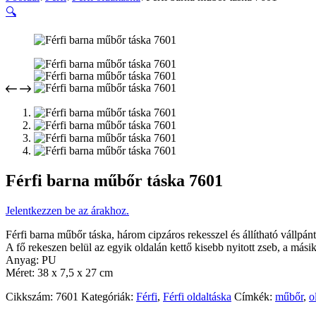
🔍
Férfi barna műbőr táska 7601
Jelentkezzen be az árakhoz.
Férfi barna műbőr táska, három cipzáros rekesszel és állítható vállpánt
A fő rekeszen belül az egyik oldalán kettő kisebb nyitott zseb, a másik
Anyag: PU
Méret: 38 x 7,5 x 27 cm
Cikkszám:
7601
Kategóriák:
Férfi
,
Férfi oldaltáska
Címkék:
műbőr
,
o