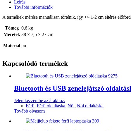
Leírás
További információk
A termékek mérése manuálisan történik, így +/- 1-2 cm eltérés előford
Tömeg
0,6 kg
Méretek
38 × 7,5 × 27 cm
Material
pu
Kapcsolódó termékek
Bluetooth és USB zenelejátszó oldaltás
Jelentkezzen be az árakhoz.
Férfi
,
Férfi oldaltáska
,
Női
,
Női oldaltáska
Tovább olvasom