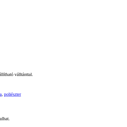
lítható válltánttal.
a
,
poliészter
ulhat.