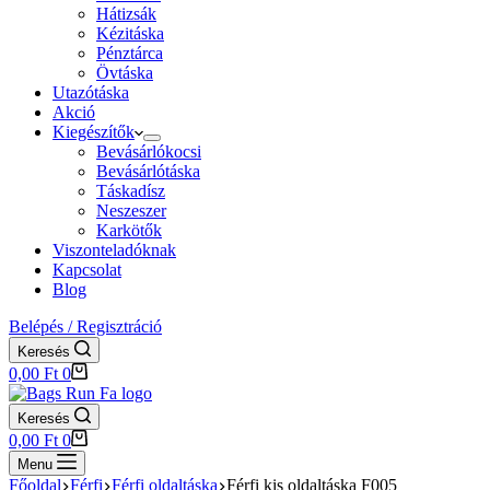
Hátizsák
Kézitáska
Pénztárca
Övtáska
Utazótáska
Akció
Kiegészítők
Bevásárlókocsi
Bevásárlótáska
Táskadísz
Neszeszer
Karkötők
Viszonteladóknak
Kapcsolat
Blog
Belépés / Regisztráció
Keresés
Shopping
0,00
Ft
0
cart
Keresés
Shopping
0,00
Ft
0
cart
Menu
Főoldal
Férfi
Férfi oldaltáska
Férfi kis oldaltáska F005