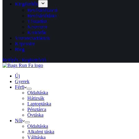
Kiegészítők
Bevásárlókocsi
Bevásárlótáska
Táskadísz
Neszeszer
Karkötők
Viszonteladóknak
Kapcsolat
Blog
Belépés / Regisztráció
Új
Gyerek
Férfi
Oldaltáska
Hátizsák
Laptoptáska
Pénztárca
Övtáska
Női
Oldaltáska
Alkalmi táska
Válltáska