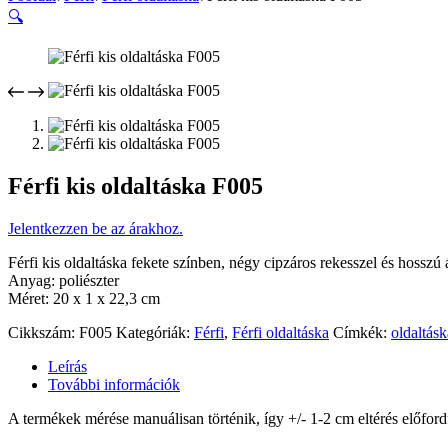
🔍
Férfi kis oldaltáska F005
Jelentkezzen be az árakhoz.
Férfi kis oldaltáska fekete színben, négy cipzáros rekesszel és hosszú ál
Anyag: poliészter
Méret: 20 x 1 x 22,3 cm
Cikkszám:
F005
Kategóriák:
Férfi
,
Férfi oldaltáska
Címkék:
oldaltásk
Leírás
További információk
A termékek mérése manuálisan történik, így +/- 1-2 cm eltérés előford