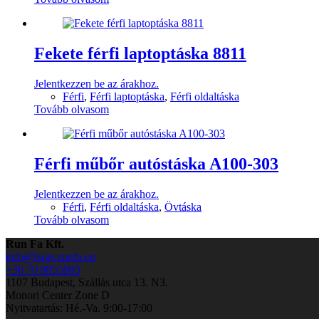
Fekete férfi laptoptáska 8811
Jelentkezzen be az árakhoz.
Férfi
,
Férfi laptoptáska
,
Férfi oldaltáska
Tovább olvasom
Férfi műbőr autóstáska A100-303
Jelentkezzen be az árakhoz.
Férfi
,
Férfi oldaltáska
,
Övtáska
Tovább olvasom
Run Fa Kft.
info@bags-runfa.eu
+36 70 8855905
1107 Budapest, Szállás utca 13. N3.
Monori Center Zone D
Nyitvatartás: Hé.-Va. 9:00-17:00