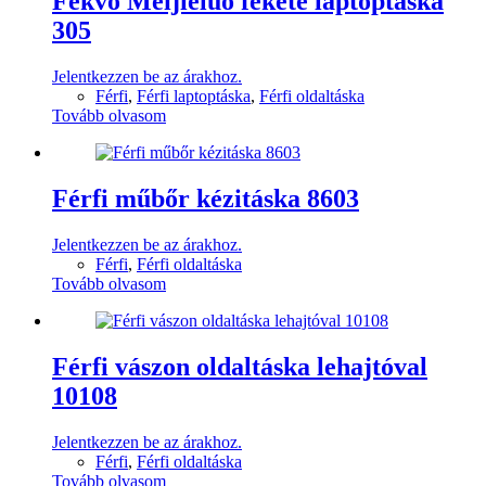
Fekvő Meijieluo fekete laptoptáska
305
Jelentkezzen be az árakhoz.
Férfi
,
Férfi laptoptáska
,
Férfi oldaltáska
Tovább olvasom
Férfi műbőr kézitáska 8603
Jelentkezzen be az árakhoz.
Férfi
,
Férfi oldaltáska
Tovább olvasom
Férfi vászon oldaltáska lehajtóval
10108
Jelentkezzen be az árakhoz.
Férfi
,
Férfi oldaltáska
Tovább olvasom