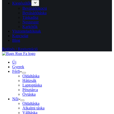
Kiegészítők
Bevásárlókocsi
Bevásárlótáska
Táskadísz
Neszeszer
Karkötők
Viszonteladóknak
Kapcsolat
Blog
Belépés / Regisztráció
Új
Gyerek
Férfi
Oldaltáska
Hátizsák
Laptoptáska
Pénztárca
Övtáska
Női
Oldaltáska
Alkalmi táska
Válltáska