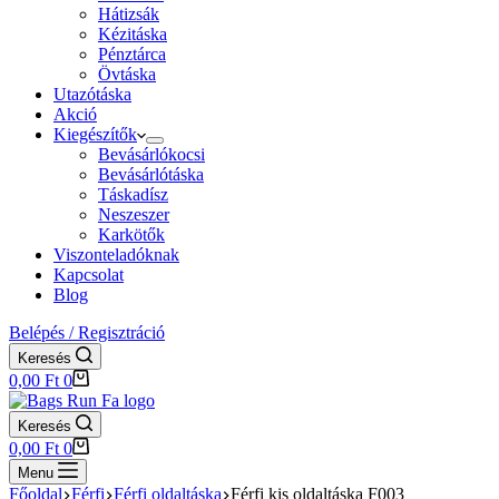
Hátizsák
Kézitáska
Pénztárca
Övtáska
Utazótáska
Akció
Kiegészítők
Bevásárlókocsi
Bevásárlótáska
Táskadísz
Neszeszer
Karkötők
Viszonteladóknak
Kapcsolat
Blog
Belépés / Regisztráció
Keresés
Shopping
0,00
Ft
0
cart
Keresés
Shopping
0,00
Ft
0
cart
Menu
Főoldal
Férfi
Férfi oldaltáska
Férfi kis oldaltáska F003