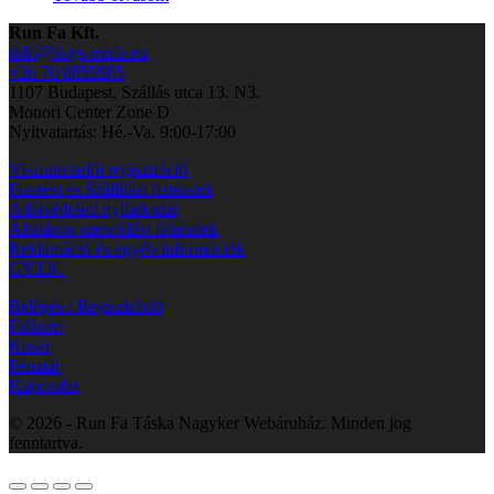
Run Fa Kft.
info@bags-runfa.eu
+36 70 8855905
1107 Budapest, Szállás utca 13. N3.
Monori Center Zone D
Nyitvatartás: Hé.-Va. 9:00-17:00
Viszonteladói regisztráció
Fizetési és Szállítási feltételek
Adatvédelmi nyilatkozat
Általános szerződési feltételek
Reklamáció és egyéb információk
GY.I.K.
Belépés / Regisztráció
Fiókom
Kosár
Pénztár
Kapcsolat
© 2026 - Run Fa Táska Nagyker Webáruház. Minden jog
fenntartva.