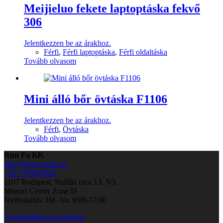
Meijieluo fekete laptoptáska fekvő
306
Jelentkezzen be az árakhoz.
Férfi
,
Férfi laptoptáska
,
Férfi oldaltáska
Tovább olvasom
Mini álló bőr övtáska F1106
Jelentkezzen be az árakhoz.
Férfi
,
Övtáska
Tovább olvasom
Run Fa Kft.
info@bags-runfa.eu
+36 70 8855905
1107 Budapest, Szállás utca 13. N3.
Monori Center Zone D
Nyitvatartás: Hé.-Va. 9:00-17:00
Viszonteladói regisztráció