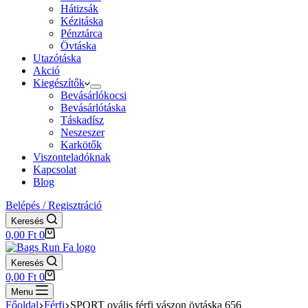
Hátizsák
Kézitáska
Pénztárca
Övtáska
Utazótáska
Akció
Kiegészítők
Bevásárlókocsi
Bevásárlótáska
Táskadísz
Neszeszer
Karkötők
Viszonteladóknak
Kapcsolat
Blog
Belépés / Regisztráció
Keresés
Shopping
0,00
Ft
0
cart
Keresés
Shopping
0,00
Ft
0
cart
Menu
Főoldal
Férfi
SPORT ovális férfi vászon övtáska 656