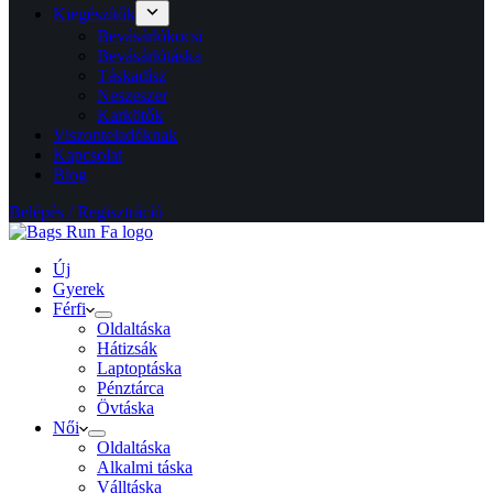
Kiegészítők
Bevásárlókocsi
Bevásárlótáska
Táskadísz
Neszeszer
Karkötők
Viszonteladóknak
Kapcsolat
Blog
Belépés / Regisztráció
Új
Gyerek
Férfi
Oldaltáska
Hátizsák
Laptoptáska
Pénztárca
Övtáska
Női
Oldaltáska
Alkalmi táska
Válltáska