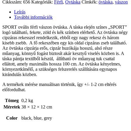
Cikkszám:
656
Kategóriák:
Férfi
,
Övtáska
Címkék:
övtáska
,
vászon
Leírás
További információk
SPORT ovális férfi vászon övtáska. A táska elején színes „SPORT”
logó található, fekete, zöld és kék színben elérhető. Az övtáska négy
cipzáras rekesszel rendelkezik, ebből egy nagy rekesz és három
kisebb zsebb. A fő rekeszében egy kis oldal cipzáras zseb található.
Az övtáska cipzárja erős, cipzár huzókája hosszú, alsó része
műanyag, könnyű fogást biztosít akár kesztyű viselés közben is. A
táska pántja textilből készül, állítható öv műanyag tuk csattal
ellátott, amely maximális hossza 100 cm. Az övtáska kényelmes,
környezetkímélő, a szükséges felszerelés szállítására egynapos
kirándulás közben.
A termékek mérése manuálisan történik, így +/- 1-2 cm eltérés
előfordulhat.
Tömeg
0,2 kg
Méretek
38 × 12 × 12 cm
Color
black, blue, grey