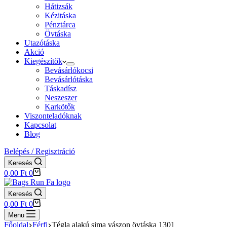
Hátizsák
Kézitáska
Pénztárca
Övtáska
Utazótáska
Akció
Kiegészítők
Bevásárlókocsi
Bevásárlótáska
Táskadísz
Neszeszer
Karkötők
Viszonteladóknak
Kapcsolat
Blog
Belépés / Regisztráció
Keresés
Shopping
0,00
Ft
0
cart
Keresés
Shopping
0,00
Ft
0
cart
Menu
Főoldal
Férfi
Tégla alakú sima vászon övtáska 1301