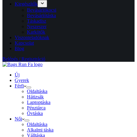
Kiegészítők
Bevásárlókocsi
Bevásárlótáska
Táskadísz
Neszeszer
Karkötők
Viszonteladóknak
Kapcsolat
Blog
Belépés / Regisztráció
Új
Gyerek
Férfi
Oldaltáska
Hátizsák
Laptoptáska
Pénztárca
Övtáska
Női
Oldaltáska
Alkalmi táska
Válltáska