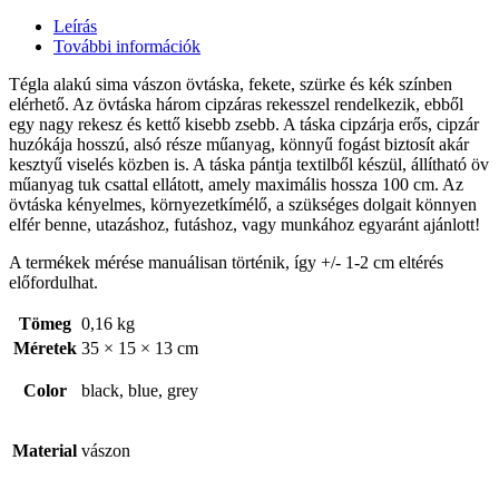
Leírás
További információk
Tégla alakú sima vászon övtáska, fekete, szürke és kék színben
elérhető. Az övtáska három cipzáras rekesszel rendelkezik, ebből
egy nagy rekesz és kettő kisebb zsebb. A táska cipzárja erős, cipzár
huzókája hosszú, alsó része műanyag, könnyű fogást biztosít akár
kesztyű viselés közben is. A táska pántja textilből készül, állítható öv
műanyag tuk csattal ellátott, amely maximális hossza 100 cm. Az
övtáska kényelmes, környezetkímélő, a szükséges dolgait könnyen
elfér benne, utazáshoz, futáshoz, vagy munkához egyaránt ajánlott!
A termékek mérése manuálisan történik, így +/- 1-2 cm eltérés
előfordulhat.
Tömeg
0,16 kg
Méretek
35 × 15 × 13 cm
Color
black, blue, grey
Material
vászon