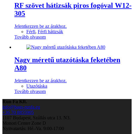
RF szövet hátizsák piros fogóval W12-
305
Jelentkezzen be az árakhoz.
Férfi
,
Férfi hátizsák
Tovább olvasom
Nagy méretű utazótáska feketében
A80
Jelentkezzen be az árakhoz.
Utazótáska
Tovább olvasom
Run Fa Kft.
info@bags-runfa.eu
+36 70 8855905
1107 Budapest, Szállás utca 13. N3.
Monori Center Zone D
Nyitvatartás: Hé.-Va. 9:00-17:00