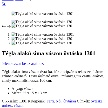
🔍
Tégla alakú sima vászon övtáska 1301
Jelentkezzen be az árakhoz.
Tégla alakú sima vászon övtáska, három cipzáros rekesszel, három
színben elérhető. Textil állítható övvel, műanyag tuk csattal ellátott,
amely maximális hossza 100 cm.
Anyag: vászon
Méret: 35 x 15 x 13 cm
Cikkszám:
1301
Kategóriák:
Férfi
,
Női
,
Övtáska
Címkék:
övtáska
,
unisex
,
vászon