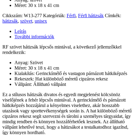
Méret: 30 x 18 x 41 cm
Cikkszám:
W13-277
Kategóriák:
Férfi
,
Férfi hátizsák
Címkék:
hátizsák
,
szövet
,
unisex
Leírás
További információk
RF szövet hátizsák lépcsős mintával, a következő jellemzőkkel
rendelkezik:
Anyag: Szövet
Méret: 30 x 18 x 41 cm
Kialakítás: Gerinckímélő és vastagon párnázott hátkiképzés
Rekeszek: Hat különböző méretű cipzáros rekesz
Vállpánt: Állítható vállpánt
Ez a stílusos hátizsák divatos és egyedi megjelenést kölcsönöz
viselőjének a fehér lépcsős mintával. A gerinckímélő és párnázott
hátkiképzés hozzájárul a kényelmes viselethez, akár hosszabb
utazások vagy sporttevékenységek során is. A hat különböző méretű
cipzáros rekesz segít szervezni és tárolni a személyes tárgyaidat, így
mindig rendben és könnyen hozzáférhetőek lesznek. Az állítható
vállpánt lehetővé teszi, hogy a hátizsákot a testalkatodhoz igazítsd,
így könnyen hordható.