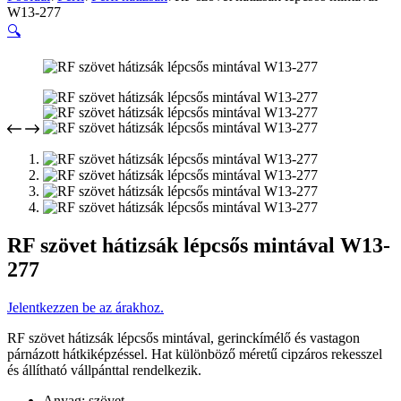
W13-277
🔍
RF szövet hátizsák lépcsős mintával W13-
277
Jelentkezzen be az árakhoz.
RF szövet hátizsák lépcsős mintával, gerinckímélő és vastagon
párnázott hátkiképzéssel. Hat különböző méretű cipzáros rekesszel
és állítható vállpánttal rendelkezik.
Anyag: szövet