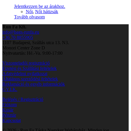
Jelentkezzen be az árakhoz.
Női
,
Női hátizsák
Tovább olvasom
Run Fa Kft.
info@bags-runfa.eu
+36 70 8855905
1107 Budapest, Szállás utca 13. N3.
Monori Center Zone D
Nyitvatartás: Hé.-Va. 9:00-17:00
Viszonteladói regisztráció
Fizetési és Szállítási feltételek
Adatvédelmi nyilatkozat
Általános szerződési feltételek
Reklamáció és egyéb információk
GY.I.K.
Belépés / Regisztráció
Fiókom
Kosár
Pénztár
Kapcsolat
© 2026 - Run Fa Táska Nagyker Webáruház. Minden jog