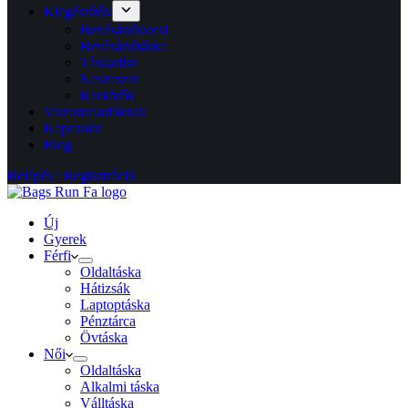
Kiegészítők
Bevásárlókocsi
Bevásárlótáska
Táskadísz
Neszeszer
Karkötők
Viszonteladóknak
Kapcsolat
Blog
Belépés / Regisztráció
Új
Gyerek
Férfi
Oldaltáska
Hátizsák
Laptoptáska
Pénztárca
Övtáska
Női
Oldaltáska
Alkalmi táska
Válltáska