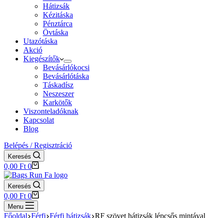
Hátizsák
Kézitáska
Pénztárca
Övtáska
Utazótáska
Akció
Kiegészítők
Bevásárlókocsi
Bevásárlótáska
Táskadísz
Neszeszer
Karkötők
Viszonteladóknak
Kapcsolat
Blog
Belépés / Regisztráció
Keresés
Shopping
0,00
Ft
0
cart
Keresés
Shopping
0,00
Ft
0
cart
Menu
Főoldal
Férfi
Férfi hátizsák
RF szövet hátizsák lépcsős mintával