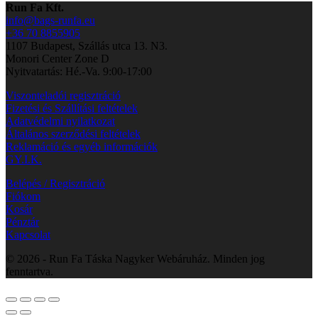
Run Fa Kft.
info@bags-runfa.eu
+36 70 8855905
1107 Budapest, Szállás utca 13. N3.
Monori Center Zone D
Nyitvatartás: Hé.-Va. 9:00-17:00
Viszonteladói regisztráció
Fizetési és Szállítási feltételek
Adatvédelmi nyilatkozat
Általános szerződési feltételek
Reklamáció és egyéb információk
GY.I.K.
Belépés / Regisztráció
Fiókom
Kosár
Pénztár
Kapcsolat
© 2026 - Run Fa Táska Nagyker Webáruház. Minden jog
fenntartva.