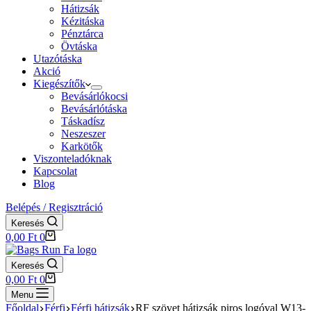
Hátizsák
Kézitáska
Pénztárca
Övtáska
Utazótáska
Akció
Kiegészítők
Bevásárlókocsi
Bevásárlótáska
Táskadísz
Neszeszer
Karkötők
Viszonteladóknak
Kapcsolat
Blog
Belépés / Regisztráció
Keresés
Shopping
0,00
Ft
0
cart
Keresés
Shopping
0,00
Ft
0
cart
Menu
Főoldal
Férfi
Férfi hátizsák
RF szövet hátizsák piros logóval W13-