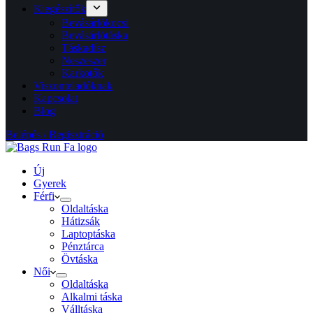
Kiegészítők
Bevásárlókocsi
Bevásárlótáska
Táskadísz
Neszeszer
Karkötők
Viszonteladóknak
Kapcsolat
Blog
Belépés / Regisztráció
Új
Gyerek
Férfi
Oldaltáska
Hátizsák
Laptoptáska
Pénztárca
Övtáska
Női
Oldaltáska
Alkalmi táska
Válltáska