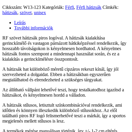
Cikkszám:
W13-123
Kategóriák:
Férfi
,
Férfi hátizsák
Címkék:
hátizsák
,
szövet
,
unisex
Leírás
További információk
RF szövet hátizsák piros logóval. A hátizsák kialakítása
gerinckímélő és vastagon párnázott hátkiképzéssel rendelkezik, így
hosszabb távolságokon is kényelmesen hordhatod. A kényelmes
hátizsák fontos szempont a mindennapi használat során, és ez a
kialakítás a gerinckímélésre összpontosít.
A hátizsák hat különböző méretű cipzáros rekeszt kínál, így jól
szervezheted a dolgaidat. Ebben a hátizsákban egyszerűen
megtalálhatod és elrendezheted a szükséges tárgyakat.
Az állítható vállpánt lehetővé teszi, hogy testalkatodhoz igazítsd a
hátizsákot, és kényelmesen hordd a válladon.
A hátizsák stílusos, letisztult színkombinációval rendelkezik, ami
időtlen és könnyen illeszkedik különböző stílusokhoz. Az elől
található piros RF logó felismerhetővé teszi a márkát, így a sportos
megjelenés mellett stílusos is lesz.
A termékek mérése manuálisan történik, így +/- 1-2 cm eltérés