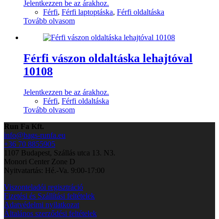
Jelentkezzen be az árakhoz.
Férfi
,
Férfi laptoptáska
,
Férfi oldaltáska
Tovább olvasom
Férfi vászon oldaltáska lehajtóval
10108
Jelentkezzen be az árakhoz.
Férfi
,
Férfi oldaltáska
Tovább olvasom
Run Fa Kft.
info@bags-runfa.eu
+36 70 8855905
1107 Budapest, Szállás utca 13. N3.
Monori Center Zone D
Nyitvatartás: Hé.-Va. 9:00-17:00
Viszonteladói regisztráció
Fizetési és Szállítási feltételek
Adatvédelmi nyilatkozat
Általános szerződési feltételek