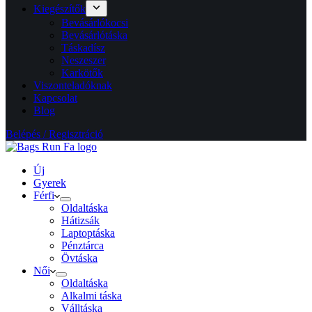
Kiegészítők
Bevásárlókocsi
Bevásárlótáska
Táskadísz
Neszeszer
Karkötők
Viszonteladóknak
Kapcsolat
Blog
Belépés / Regisztráció
Új
Gyerek
Férfi
Oldaltáska
Hátizsák
Laptoptáska
Pénztárca
Övtáska
Női
Oldaltáska
Alkalmi táska
Válltáska