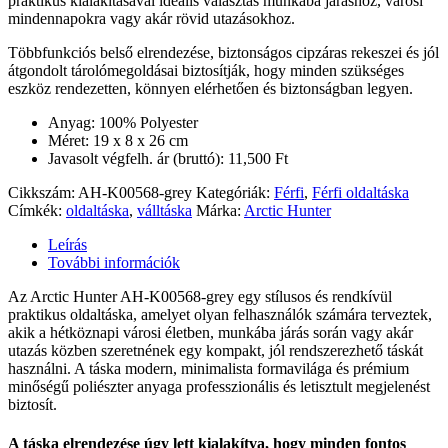
praktikus kialakításával ideális választás munkába járáshoz, városi
mindennapokra vagy akár rövid utazásokhoz.
Többfunkciós belső elrendezése, biztonságos cipzáras rekeszei és jól
átgondolt tárolómegoldásai biztosítják, hogy minden szükséges
eszköz rendezetten, könnyen elérhetően és biztonságban legyen.
Anyag: 100% Polyester
Méret: 19 x 8 x 26 cm
Javasolt végfelh. ár (bruttó): 11,500 Ft
Cikkszám:
AH-K00568-grey
Kategóriák:
Férfi
,
Férfi oldaltáska
Címkék:
oldaltáska
,
válltáska
Márka:
Arctic Hunter
Leírás
További információk
Az Arctic Hunter AH-K00568-grey egy stílusos és rendkívül
praktikus oldaltáska, amelyet olyan felhasználók számára terveztek,
akik a hétköznapi városi életben, munkába járás során vagy akár
utazás közben szeretnének egy kompakt, jól rendszerezhető táskát
használni. A táska modern, minimalista formavilága és prémium
minőségű poliészter anyaga professzionális és letisztult megjelenést
biztosít.
A táska elrendezése úgy lett kialakítva, hogy minden fontos