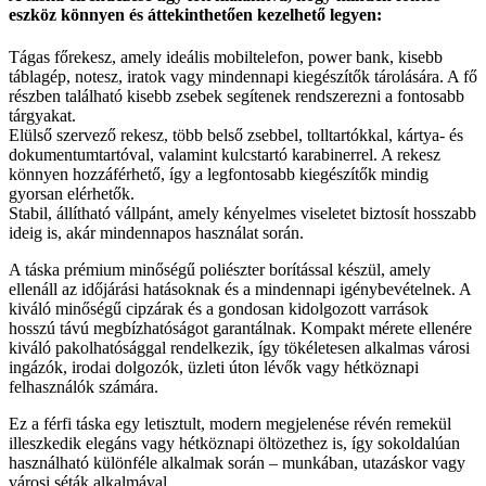
eszköz könnyen és áttekinthetően kezelhető legyen:
Tágas főrekesz, amely ideális mobiltelefon, power bank, kisebb
táblagép, notesz, iratok vagy mindennapi kiegészítők tárolására. A fő
részben található kisebb zsebek segítenek rendszerezni a fontosabb
tárgyakat.
Elülső szervező rekesz, több belső zsebbel, tolltartókkal, kártya- és
dokumentumtartóval, valamint kulcstartó karabinerrel. A rekesz
könnyen hozzáférhető, így a legfontosabb kiegészítők mindig
gyorsan elérhetők.
Stabil, állítható vállpánt, amely kényelmes viseletet biztosít hosszabb
ideig is, akár mindennapos használat során.
A táska prémium minőségű poliészter borítással készül, amely
ellenáll az időjárási hatásoknak és a mindennapi igénybevételnek. A
kiváló minőségű cipzárak és a gondosan kidolgozott varrások
hosszú távú megbízhatóságot garantálnak. Kompakt mérete ellenére
kiváló pakolhatósággal rendelkezik, így tökéletesen alkalmas városi
ingázók, irodai dolgozók, üzleti úton lévők vagy hétköznapi
felhasználók számára.
Ez a férfi táska egy letisztult, modern megjelenése révén remekül
illeszkedik elegáns vagy hétköznapi öltözethez is, így sokoldalúan
használható különféle alkalmak során – munkában, utazáskor vagy
városi séták alkalmával.