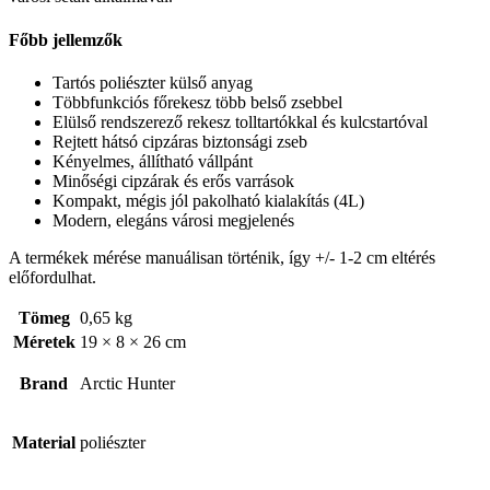
Főbb jellemzők
Tartós poliészter külső anyag
Többfunkciós főrekesz több belső zsebbel
Elülső rendszerező rekesz tolltartókkal és kulcstartóval
Rejtett hátsó cipzáras biztonsági zseb
Kényelmes, állítható vállpánt
Minőségi cipzárak és erős varrások
Kompakt, mégis jól pakolható kialakítás (4L)
Modern, elegáns városi megjelenés
A termékek mérése manuálisan történik, így +/- 1-2 cm eltérés
előfordulhat.
Tömeg
0,65 kg
Méretek
19 × 8 × 26 cm
Brand
Arctic Hunter
Material
poliészter