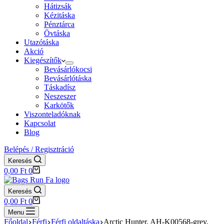
Hátizsák
Kézitáska
Pénztárca
Övtáska
Utazótáska
Akció
Kiegészítők
Bevásárlókocsi
Bevásárlótáska
Táskadísz
Neszeszer
Karkötők
Viszonteladóknak
Kapcsolat
Blog
Belépés / Regisztráció
Keresés
Shopping
0,00
Ft
0
cart
Keresés
Shopping
0,00
Ft
0
cart
Menu
Főoldal
Férfi
Férfi oldaltáska
Arctic Hunter, AH-K00568-grey,