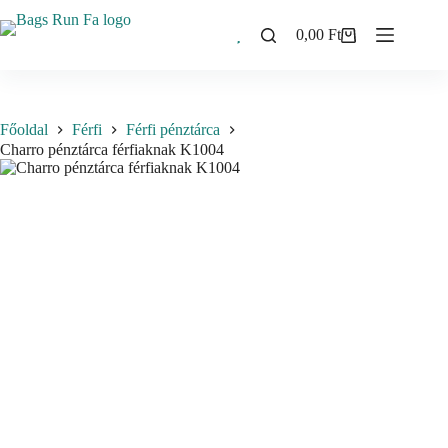
Skip
to
0,00
Ft
Shopping
content
cart
Főoldal
Férfi
Férfi pénztárca
Charro pénztárca férfiaknak K1004