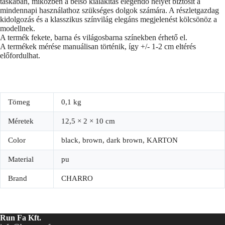
táskában, miközben a belső kialakítás elegendő helyet biztosít a
mindennapi használathoz szükséges dolgok számára. A részletgazdag
kidolgozás és a klasszikus színvilág elegáns megjelenést kölcsönöz a
modellnek.
A termék fekete, barna és világosbarna színekben érhető el.
A termékek mérése manuálisan történik, így +/- 1-2 cm eltérés
előfordulhat.
Tömeg
0,1 kg
Méretek
12,5 × 2 × 10 cm
Color
black, brown, dark brown, KARTON
Material
pu
Brand
CHARRO
Run Fa Kft.