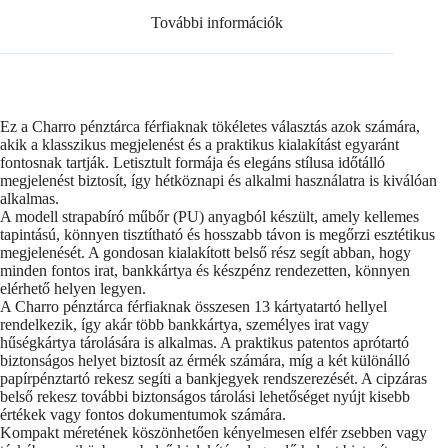
További információk
Ez a Charro pénztárca férfiaknak tökéletes választás azok számára,
akik a klasszikus megjelenést és a praktikus kialakítást egyaránt
fontosnak tartják. Letisztult formája és elegáns stílusa időtálló
megjelenést biztosít, így hétköznapi és alkalmi használatra is kiválóan
alkalmas.
A modell strapabíró műbőr (PU) anyagból készült, amely kellemes
tapintású, könnyen tisztítható és hosszabb távon is megőrzi esztétikus
megjelenését. A gondosan kialakított belső rész segít abban, hogy
minden fontos irat, bankkártya és készpénz rendezetten, könnyen
elérhető helyen legyen.
A Charro pénztárca férfiaknak összesen 13 kártyatartó hellyel
rendelkezik, így akár több bankkártya, személyes irat vagy
hűségkártya tárolására is alkalmas. A praktikus patentos aprótartó
biztonságos helyet biztosít az érmék számára, míg a két különálló
papírpénztartó rekesz segíti a bankjegyek rendszerezését. A cipzáras
belső rekesz további biztonságos tárolási lehetőséget nyújt kisebb
értékek vagy fontos dokumentumok számára.
Kompakt méretének köszönhetően kényelmesen elfér zsebben vagy