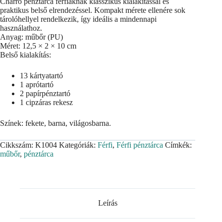
Charro pénztárca férfiaknak klasszikus kialakítással és
praktikus belső elrendezéssel. Kompakt mérete ellenére sok
tárolóhellyel rendelkezik, így ideális a mindennapi
használathoz.
Anyag: műbőr (PU)
Méret: 12,5 × 2 × 10 cm
Belső kialakítás:
13 kártyatartó
1 aprótartó
2 papírpénztartó
1 cipzáras rekesz
Színek: fekete, barna, világosbarna.
Cikkszám:
K1004
Kategóriák:
Férfi
,
Férfi pénztárca
Címkék:
műbőr
,
pénztárca
Leírás