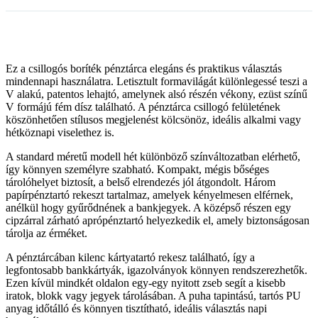
Ez a csillogós boríték pénztárca elegáns és praktikus választás
mindennapi használatra. Letisztult formavilágát különlegessé teszi a
V alakú, patentos lehajtó, amelynek alsó részén vékony, ezüst színű
V formájú fém dísz található. A pénztárca csillogó felületének
köszönhetően stílusos megjelenést kölcsönöz, ideális alkalmi vagy
hétköznapi viselethez is.
A standard méretű modell hét különböző színváltozatban elérhető,
így könnyen személyre szabható. Kompakt, mégis bőséges
tárolóhelyet biztosít, a belső elrendezés jól átgondolt. Három
papírpénztartó rekeszt tartalmaz, amelyek kényelmesen elférnek,
anélkül hogy gyűrődnének a bankjegyek. A középső részen egy
cipzárral zárható aprópénztartó helyezkedik el, amely biztonságosan
tárolja az érméket.
A pénztárcában kilenc kártyatartó rekesz található, így a
legfontosabb bankkártyák, igazolványok könnyen rendszerezhetők.
Ezen kívül mindkét oldalon egy-egy nyitott zseb segít a kisebb
iratok, blokk vagy jegyek tárolásában. A puha tapintású, tartós PU
anyag időtálló és könnyen tisztítható, ideális választás napi