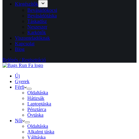
Kiegészítők
Bevásárlókocsi
Bevásárlótáska
Táskadísz
Neszeszer
Karkötők
Viszonteladóknak
Kapcsolat
Blog
Belépés / Regisztráció
Új
Gyerek
Férfi
Oldaltáska
Hátizsák
Laptoptáska
Pénztárca
Övtáska
Női
Oldaltáska
Alkalmi táska
Válltáska