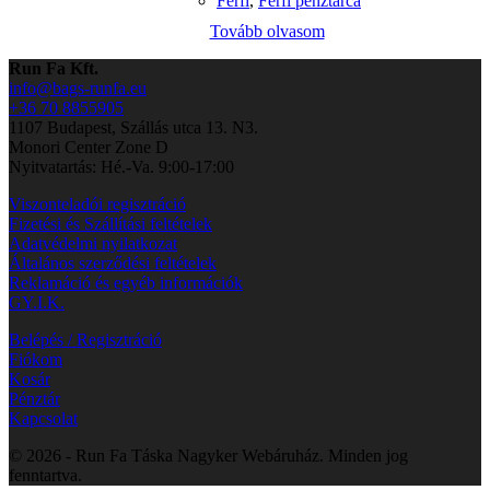
Férfi
,
Férfi pénztárca
Tovább olvasom
Run Fa Kft.
info@bags-runfa.eu
+36 70 8855905
1107 Budapest, Szállás utca 13. N3.
Monori Center Zone D
Nyitvatartás: Hé.-Va. 9:00-17:00
Viszonteladói regisztráció
Fizetési és Szállítási feltételek
Adatvédelmi nyilatkozat
Általános szerződési feltételek
Reklamáció és egyéb információk
GY.I.K.
Belépés / Regisztráció
Fiókom
Kosár
Pénztár
Kapcsolat
© 2026 - Run Fa Táska Nagyker Webáruház. Minden jog
fenntartva.