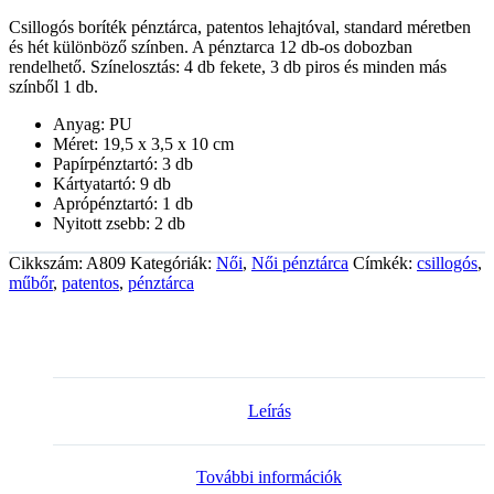
Csillogós boríték pénztárca, patentos lehajtóval, standard méretben
és hét különböző színben. A pénztarca 12 db-os dobozban
rendelhető. Színelosztás: 4 db fekete, 3 db piros és minden más
színből 1 db.
Anyag: PU
Méret: 19,5 x 3,5 x 10 cm
Papírpénztartó: 3 db
Kártyatartó: 9 db
Aprópénztartó: 1 db
Nyitott zsebb: 2 db
Cikkszám:
A809
Kategóriák:
Női
,
Női pénztárca
Címkék:
csillogós
,
műbőr
,
patentos
,
pénztárca
Leírás
További információk