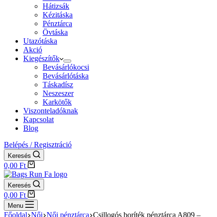
Hátizsák
Kézitáska
Pénztárca
Övtáska
Utazótáska
Akció
Kiegészítők
Bevásárlókocsi
Bevásárlótáska
Táskadísz
Neszeszer
Karkötők
Viszonteladóknak
Kapcsolat
Blog
Belépés / Regisztráció
Keresés
Shopping
0,00
Ft
cart
Keresés
Shopping
0,00
Ft
cart
Menu
Főoldal
Női
Női pénztárca
Csillogós boríték pénztárca A809 –