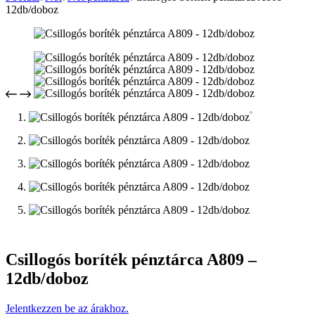
12db/doboz
Csillogós boríték pénztárca A809 –
12db/doboz
Jelentkezzen be az árakhoz.