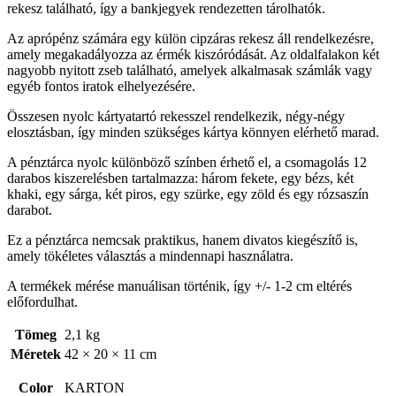
rekesz található, így a bankjegyek rendezetten tárolhatók.
Az aprópénz számára egy külön cipzáras rekesz áll rendelkezésre,
amely megakadályozza az érmék kiszóródását. Az oldalfalakon két
nagyobb nyitott zseb található, amelyek alkalmasak számlák vagy
egyéb fontos iratok elhelyezésére.
Összesen nyolc kártyatartó rekesszel rendelkezik, négy-négy
elosztásban, így minden szükséges kártya könnyen elérhető marad.
A pénztárca nyolc különböző színben érhető el, a csomagolás 12
darabos kiszerelésben tartalmazza: három fekete, egy bézs, két
khaki, egy sárga, két piros, egy szürke, egy zöld és egy rózsaszín
darabot.
Ez a pénztárca nemcsak praktikus, hanem divatos kiegészítő is,
amely tökéletes választás a mindennapi használatra.
A termékek mérése manuálisan történik, így +/- 1-2 cm eltérés
előfordulhat.
Tömeg
2,1 kg
Méretek
42 × 20 × 11 cm
Color
KARTON