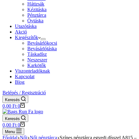
Hátizsák
Kézitáska
Pénztárca
Övtáska
Utazótáska
Akció
Kiegészítők
Bevásárlókocsi
Bevásárlótáska
Táskadísz
Neszeszer
Karkötők
Viszonteladóknak
Kapcsolat
Blog
Belépés / Regisztráció
Keresés
Shopping
0,00
Ft
0
cart
Keresés
Shopping
0,00
Ft
0
cart
Menu
Főoldal
Női
Női pénztárca
Színes pénztárca egyedi dísszel A815 –