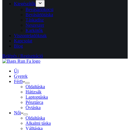
Kiegészítők
Bevásárlókocsi
Bevásárlótáska
Táskadísz
Neszeszer
Karkötők
Viszonteladóknak
Kapcsolat
Blog
Belépés / Regisztráció
Új
Gyerek
Férfi
Oldaltáska
Hátizsák
Laptoptáska
Pénztárca
Övtáska
Női
Oldaltáska
Alkalmi táska
Válltáska