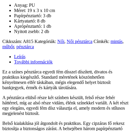
Anyag: PU
Méret: 19 x 3 x 10 cm
Papírpénztartó: 3 db
Kártyatartó: 8 db
Aprópénztartó: 1 db
Nyitott zsebb: 2 db
Cikkszám:
A815
Kategóriák:
Női
,
Női pénztárca
Címkék:
mintás
,
műbőr
,
pénztárca
Leírás
További információk
Ez a színes pénztárca egyedi fém dísszel díszített, divatos és
praktikus kiegészítő. Standard méretének köszönhetően
kényelmesen elfér táskában, mégis elegendő helyet biztosít
bankjegyek, érmék és kártyák tárolására.
A pénztárca elülső része két színben készült, felső része fehér
háttérrel, míg az alsó része vidám, élénk színekkel variált. A két részt
egy elegáns, egyedi fém dísz választja el, amely modern és stílusos
megjelenést biztosít.
Belső kialakítása jól átgondolt és praktikus. Egy cipzáras fő rekesz
biztosítja a biztonságos zárást. A belsejében három papírpénztartó