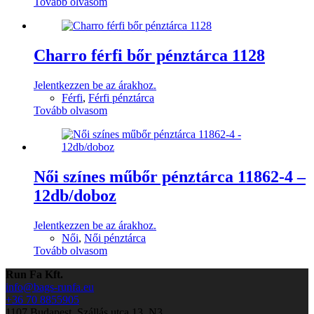
Tovább olvasom
Charro férfi bőr pénztárca 1128
Jelentkezzen be az árakhoz.
Férfi
,
Férfi pénztárca
Tovább olvasom
Női színes műbőr pénztárca 11862-4 –
12db/doboz
Jelentkezzen be az árakhoz.
Női
,
Női pénztárca
Tovább olvasom
Run Fa Kft.
info@bags-runfa.eu
+36 70 8855905
1107 Budapest, Szállás utca 13. N3.