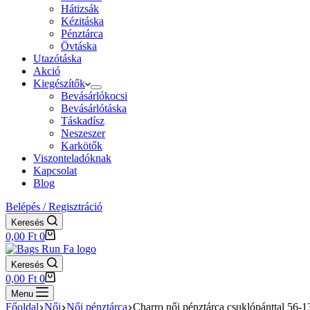
Hátizsák
Kézitáska
Pénztárca
Övtáska
Utazótáska
Akció
Kiegészítők
Bevásárlókocsi
Bevásárlótáska
Táskadísz
Neszeszer
Karkötők
Viszonteladóknak
Kapcsolat
Blog
Belépés / Regisztráció
Keresés
Shopping
0,00
Ft
0
cart
Keresés
Shopping
0,00
Ft
0
cart
Menu
Főoldal
Női
Női pénztárca
Charro női pénztárca csuklópánttal 56-