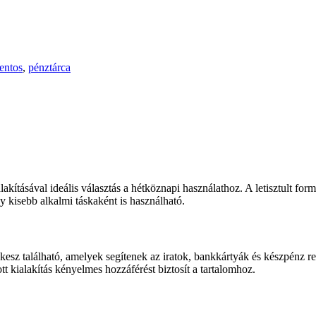
entos
,
pénztárca
ításával ideális választás a hétköznapi használathoz. A letisztult form
y kisebb alkalmi táskaként is használható.
ekesz található, amelyek segítenek az iratok, bankkártyák és készpénz re
t kialakítás kényelmes hozzáférést biztosít a tartalomhoz.