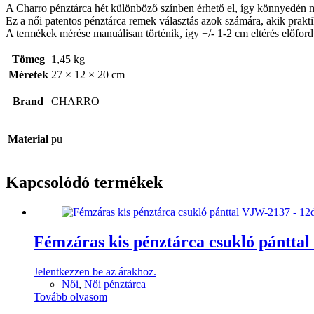
A Charro pénztárca hét különböző színben érhető el, így könnyedén meg
Ez a női patentos pénztárca remek választás azok számára, akik prakt
A termékek mérése manuálisan történik, így +/- 1-2 cm eltérés előford
Tömeg
1,45 kg
Méretek
27 × 12 × 20 cm
Brand
CHARRO
Material
pu
Kapcsolódó termékek
Fémzáras kis pénztárca csukló pántta
Jelentkezzen be az árakhoz.
Női
,
Női pénztárca
Tovább olvasom