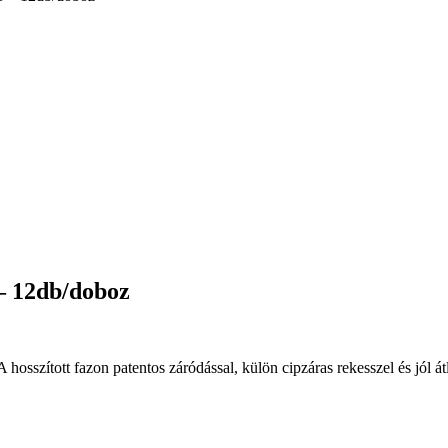
 – 12db/doboz
A hosszított fazon patentos záródással, külön cipzáras rekesszel és jól 