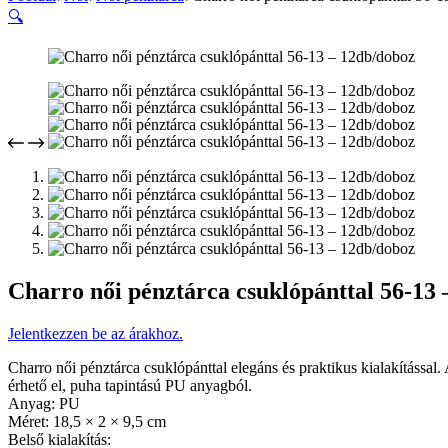
🔍
Charro női pénztárca csuklópánttal 56-13
Jelentkezzen be az árakhoz.
Charro női pénztárca csuklópánttal elegáns és praktikus kialakítással. 
érhető el, puha tapintású PU anyagból.
Anyag: PU
Méret: 18,5 × 2 × 9,5 cm
Belső kialakítás: