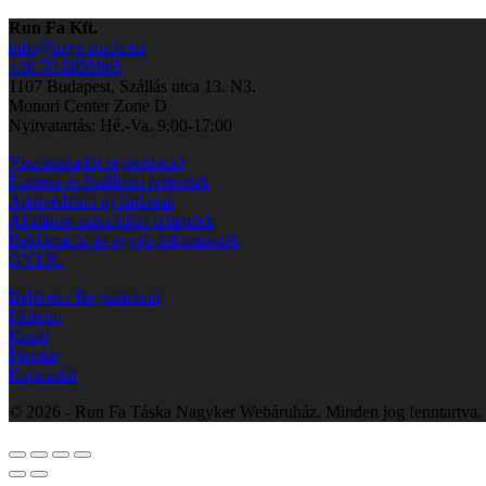
Run Fa Kft.
info@bags-runfa.eu
+36 70 8855905
1107 Budapest, Szállás utca 13. N3.
Monori Center Zone D
Nyitvatartás: Hé.-Va. 9:00-17:00
Viszonteladói regisztráció
Fizetési és Szállítási feltételek
Adatvédelmi nyilatkozat
Általános szerződési feltételek
Reklamáció és egyéb információk
GY.I.K.
Belépés / Regisztráció
Fiókom
Kosár
Pénztár
Kapcsolat
© 2026 - Run Fa Táska Nagyker Webáruház. Minden jog fenntartva.