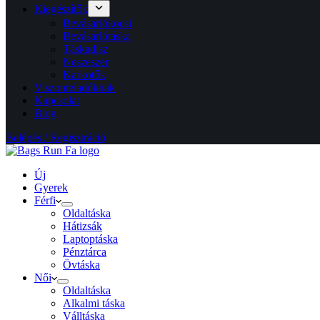
Kiegészítők
Bevásárlókocsi
Bevásárlótáska
Táskadísz
Neszeszer
Karkötők
Viszonteladóknak
Kapcsolat
Blog
Belépés / Regisztráció
Új
Gyerek
Férfi
Oldaltáska
Hátizsák
Laptoptáska
Pénztárca
Övtáska
Női
Oldaltáska
Alkalmi táska
Válltáska