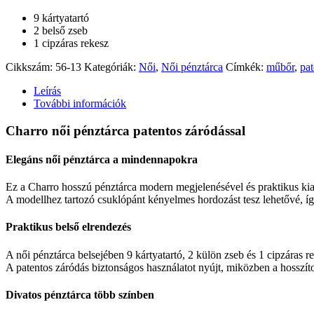
9 kártyatartó
2 belső zseb
1 cipzáras rekesz
Cikkszám:
56-13
Kategóriák:
Női
,
Női pénztárca
Címkék:
műbőr
,
pat
Leírás
További információk
Charro női pénztárca patentos záródással
Elegáns női pénztárca a mindennapokra
Ez a Charro hosszú pénztárca modern megjelenésével és praktikus kialak
A modellhez tartozó csuklópánt kényelmes hordozást tesz lehetővé, íg
Praktikus belső elrendezés
A női pénztárca belsejében 9 kártyatartó, 2 külön zseb és 1 cipzáras r
A patentos záródás biztonságos használatot nyújt, miközben a hosszítot
Divatos pénztárca több színben