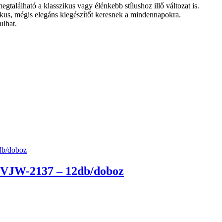
található a klasszikus vagy élénkebb stílushoz illő változat is.
ikus, mégis elegáns kiegészítőt keresnek a mindennapokra.
ulhat.
l VJW-2137 – 12db/doboz