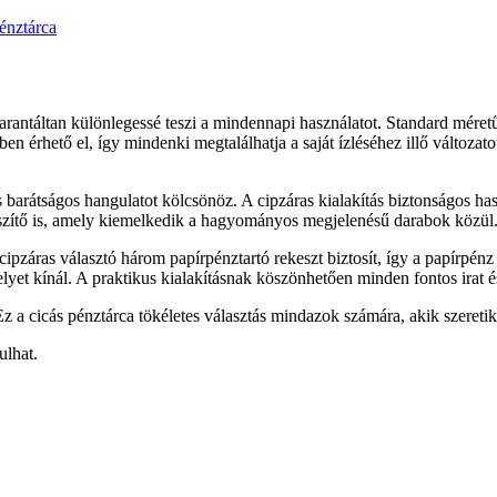
énztárca
 garantáltan különlegessé teszi a mindennapi használatot. Standard méret
en érhető el, így mindenki megtalálhatja a saját ízléséhez illő változa
s és barátságos hangulatot kölcsönöz. A cipzáras kialakítás biztonságos h
észítő is, amely kiemelkedik a hagyományos megjelenésű darabok közül
cipzáras választó három papírpénztartó rekeszt biztosít, így a papírpén
lyet kínál. A praktikus kialakításnak köszönhetően minden fontos irat é
z a cicás pénztárca tökéletes választás mindazok számára, akik szeretik 
ulhat.