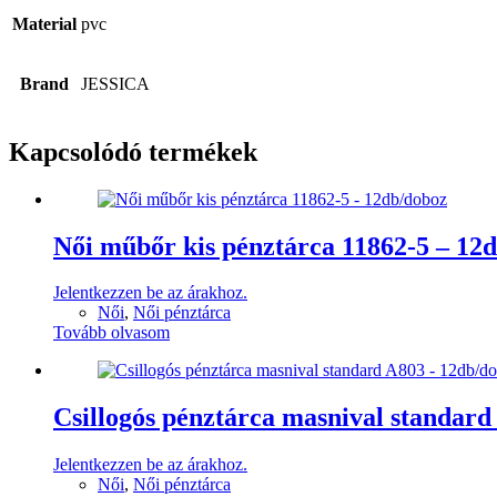
Material
pvc
Brand
JESSICA
Kapcsolódó termékek
Női műbőr kis pénztárca 11862-5 – 12
Jelentkezzen be az árakhoz.
Női
,
Női pénztárca
Tovább olvasom
Csillogós pénztárca masnival standar
Jelentkezzen be az árakhoz.
Női
,
Női pénztárca