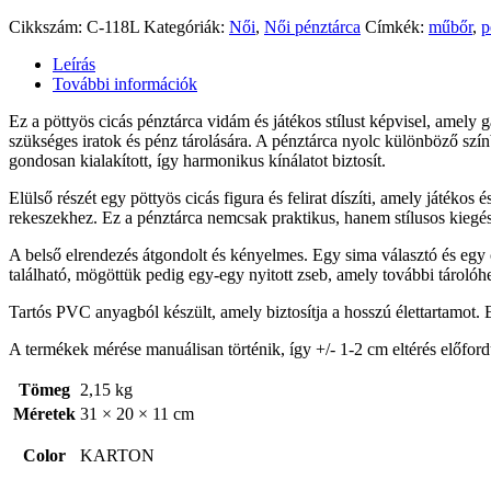
Cikkszám:
C-118L
Kategóriák:
Női
,
Női pénztárca
Címkék:
műbőr
,
p
Leírás
További információk
Ez a pöttyös cicás pénztárca vidám és játékos stílust képvisel, amely
szükséges iratok és pénz tárolására. A pénztárca nyolc különböző színb
gondosan kialakított, így harmonikus kínálatot biztosít.
Elülső részét egy pöttyös cicás figura és felirat díszíti, amely játéko
rekeszekhez. Ez a pénztárca nemcsak praktikus, hanem stílusos kieg
A belső elrendezés átgondolt és kényelmes. Egy sima választó és egy 
található, mögöttük pedig egy-egy nyitott zseb, amely további tárolóhe
Tartós PVC anyagból készült, amely biztosítja a hosszú élettartamot. E
A termékek mérése manuálisan történik, így +/- 1-2 cm eltérés előford
Tömeg
2,15 kg
Méretek
31 × 20 × 11 cm
Color
KARTON