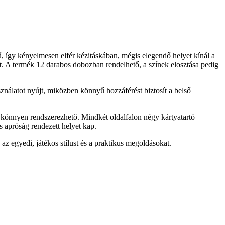
ű, így kényelmesen elfér kézitáskában, mégis elegendő helyet kínál a
tot. A termék 12 darabos dobozban rendelhető, a színek elosztása pedig
asználatot nyújt, miközben könnyű hozzáférést biztosít a belső
.
z könnyen rendszerezhető. Mindkét oldalfalon négy kártyatartó
s apróság rendezett helyet kap.
az egyedi, játékos stílust és a praktikus megoldásokat.