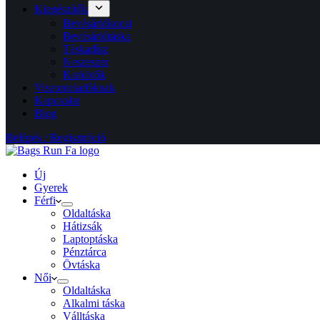
Kiegészítők
Bevásárlókocsi
Bevásárlótáska
Táskadísz
Neszeszer
Karkötők
Viszonteladóknak
Kapcsolat
Blog
Belépés / Regisztráció
Új
Gyerek
Férfi
Oldaltáska
Hátizsák
Laptoptáska
Pénztárca
Övtáska
Női
Oldaltáska
Alkalmi táska
Válltáska