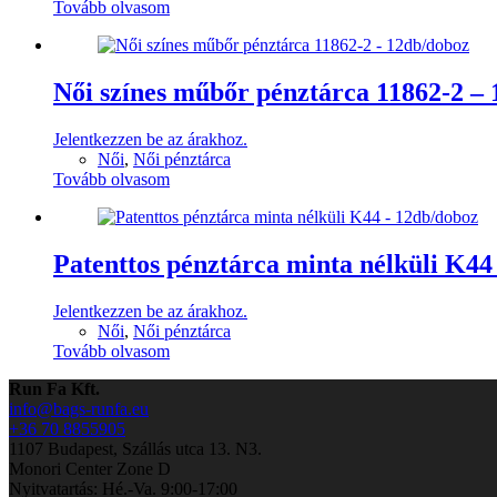
Tovább olvasom
Női színes műbőr pénztárca 11862-2 –
Jelentkezzen be az árakhoz.
Női
,
Női pénztárca
Tovább olvasom
Patenttos pénztárca minta nélküli K44
Jelentkezzen be az árakhoz.
Női
,
Női pénztárca
Tovább olvasom
Run Fa Kft.
info@bags-runfa.eu
+36 70 8855905
1107 Budapest, Szállás utca 13. N3.
Monori Center Zone D
Nyitvatartás: Hé.-Va. 9:00-17:00