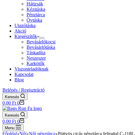
Hátizsák
Kézitáska
Pénztárca
Övtáska
Utazótáska
Akció
Kiegészítők
Bevásárlókocsi
Bevásárlótáska
Táskadísz
Neszeszer
Karkötők
Viszonteladóknak
Kapcsolat
Blog
Belépés / Regisztráció
Keresés
Shopping
0,00
Ft
0
cart
Keresés
Shopping
0,00
Ft
0
cart
Menu
Főoldal
Női
Női pénztárca
Pöttyös cicás pénztárca felirattal C-118