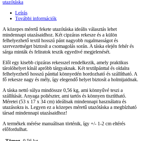
utazótáska
Leírás
További információk
A közepes méretű fekete utazótáska ideális választás lehet
mindennapi utazásaidhoz. Két cipzáras rekesze és a külön
felhelyezhető textil hosszú pánt nagyobb rugalmasságot és
szervezettséget biztosít a csomagolás során. A táska elején fehér és
sárga minták és feliratok teszik egyedivé megjelenését.
Elől egy kisebb cipzáras rekesszel rendelkezik, amely praktikus
tárolóhelyet kínál apróbb tárgyaknak. Két textilpánttal és oldalra
felhelyezhető hosszú pánttal könnyedén hordozható és szállítható. A
fő rekesze nagy és mély, így elegendő helyet biztosít a holmijaidnak.
A táska nettó súlya mindössze 0,56 kg, ami könnyűvé teszi a
szállítását. Anyaga poliészter, ami tartós és könnyen tisztítható.
Méretei (53 x 17 x 34 cm) ideálisak mindennapi használatra és
utazásokra is. Legyen ez a közepes méretű utazótáska a megbízható
társad mindennapi utazásaidhoz!
A termékek mérése manuálisan történik, így +/- 1-2 cm eltérés
előfordulhat.
Tömeg
0,56 kg