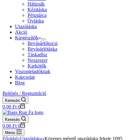
Hátizsák
Kézitáska
Pénztárca
Övtáska
Utazótáska
Akció
Kiegészítők
Bevásárlókocsi
Bevásárlótáska
Táskadísz
Neszeszer
Karkötők
Viszonteladóknak
Kapcsolat
Blog
Belépés / Regisztráció
Keresés
Shopping
0,00
Ft
0
cart
Keresés
Shopping
0,00
Ft
0
cart
Menu
Főoldal
Utazótáska
Közepes méretű utazótáska fekete 1095