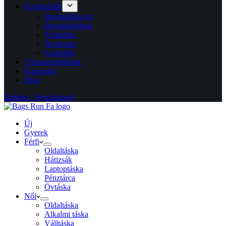
Kiegészítők
Bevásárlókocsi
Bevásárlótáska
Táskadísz
Neszeszer
Karkötők
Viszonteladóknak
Kapcsolat
Blog
Belépés / Regisztráció
Új
Gyerek
Férfi
Oldaltáska
Hátizsák
Laptoptáska
Pénztárca
Övtáska
Női
Oldaltáska
Alkalmi táska
Válltáska