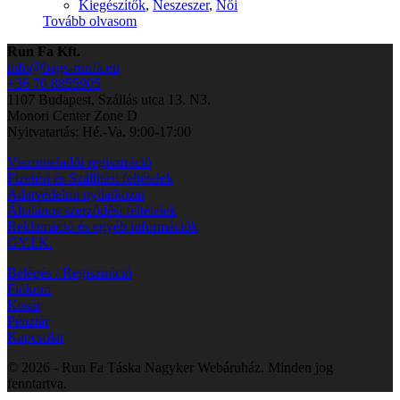
Kiegészítők
,
Neszeszer
,
Női
Tovább olvasom
Run Fa Kft.
info@bags-runfa.eu
+36 70 8855905
1107 Budapest, Szállás utca 13. N3.
Monori Center Zone D
Nyitvatartás: Hé.-Va. 9:00-17:00
Viszonteladói regisztráció
Fizetési és Szállítási feltételek
Adatvédelmi nyilatkozat
Általános szerződési feltételek
Reklamáció és egyéb információk
GY.I.K.
Belépés / Regisztráció
Fiókom
Kosár
Pénztár
Kapcsolat
© 2026 - Run Fa Táska Nagyker Webáruház. Minden jog
fenntartva.