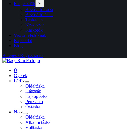
Kiegészítők
Bevásárlókocsi
Bevásárlótáska
Táskadísz
Neszeszer
Karkötők
Viszonteladóknak
Kapcsolat
Blog
Belépés / Regisztráció
Új
Gyerek
Férfi
Oldaltáska
Hátizsák
Laptoptáska
Pénztárca
Övtáska
Női
Oldaltáska
Alkalmi táska
Válltáska