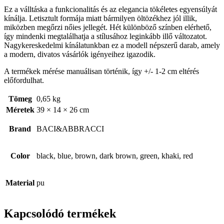
Ez a válltáska a funkcionalitás és az elegancia tökéletes egyensúlyát
kínálja. Letisztult formája miatt bármilyen öltözékhez jól illik,
miközben megőrzi nőies jellegét. Hét különböző színben elérhető,
így mindenki megtalálhatja a stílusához leginkább illő változatot.
Nagykereskedelmi kínálatunkban ez a modell népszerű darab, amely
a modern, divatos vásárlók igényeihez igazodik.
A termékek mérése manuálisan történik, így +/- 1-2 cm eltérés
előfordulhat.
Tömeg
0,65 kg
Méretek
39 × 14 × 26 cm
Brand
BACI&ABBRACCI
Color
black, blue, brown, dark brown, green, khaki, red
Material
pu
Kapcsolódó termékek