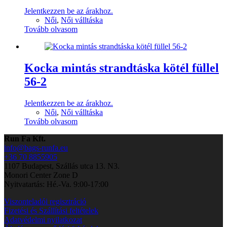
Jelentkezzen be az árakhoz.
Női
,
Női válltáska
Tovább olvasom
Kocka mintás strandtáska kötél füllel
56-2
Jelentkezzen be az árakhoz.
Női
,
Női válltáska
Tovább olvasom
Run Fa Kft.
info@bags-runfa.eu
+36 70 8855905
1107 Budapest, Szállás utca 13. N3.
Monori Center Zone D
Nyitvatartás: Hé.-Va. 9:00-17:00
Viszonteladói regisztráció
Fizetési és Szállítási feltételek
Adatvédelmi nyilatkozat