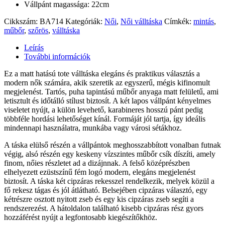
Vállpánt magassága: 22cm
Cikkszám:
BA714
Kategóriák:
Női
,
Női válltáska
Címkék:
mintás
,
műbőr
,
szőrös
,
válltáska
Leírás
További információk
Ez a matt hatású tote válltáska elegáns és praktikus választás a
modern nők számára, akik szeretik az egyszerű, mégis kifinomult
megjelenést. Tartós, puha tapintású műbőr anyaga matt felületű, ami
letisztult és időtálló stílust biztosít. A két lapos vállpánt kényelmes
viseletet nyújt, a külön levehető, karabineres hosszú pánt pedig
többféle hordási lehetőséget kínál. Formáját jól tartja, így ideális
mindennapi használatra, munkába vagy városi sétákhoz.
A táska elülső részén a vállpántok meghosszabbított vonalban futnak
végig, alsó részén egy keskeny vízszintes műbőr csík díszíti, amely
finom, nőies részletet ad a dizájnnak. A felső középrészben
elhelyezett ezüstszínű fém logó modern, elegáns megjelenést
biztosít. A táska két cipzáras rekesszel rendelkezik, melyek közül a
fő rekesz tágas és jól átlátható. Belsejében cipzáras választó, egy
kétrészre osztott nyitott zseb és egy kis cipzáras zseb segíti a
rendszerezést. A hátoldalon található kisebb cipzáras rész gyors
hozzáférést nyújt a legfontosabb kiegészítőkhöz.