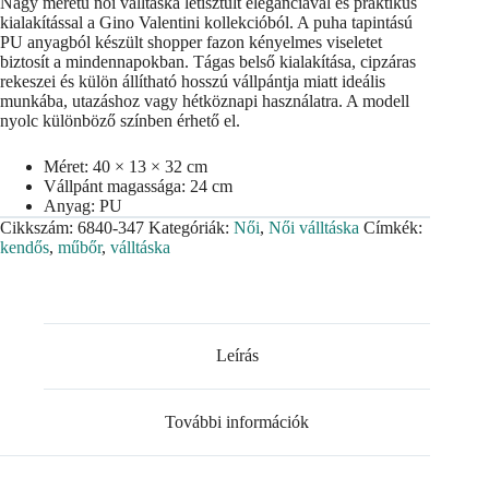
Nagy méretű női válltáska letisztult eleganciával és praktikus
kialakítással a Gino Valentini kollekcióból. A puha tapintású
PU anyagból készült shopper fazon kényelmes viseletet
biztosít a mindennapokban. Tágas belső kialakítása, cipzáras
rekeszei és külön állítható hosszú vállpántja miatt ideális
munkába, utazáshoz vagy hétköznapi használatra. A modell
nyolc különböző színben érhető el.
Méret: 40 × 13 × 32 cm
Vállpánt magassága: 24 cm
Anyag: PU
Cikkszám:
6840-347
Kategóriák:
Női
,
Női válltáska
Címkék:
kendős
,
műbőr
,
válltáska
Leírás
További információk