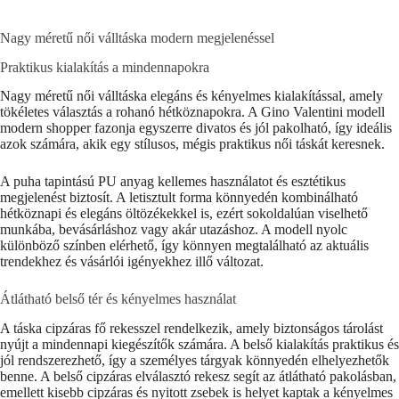
Nagy méretű női válltáska modern megjelenéssel
Praktikus kialakítás a mindennapokra
Nagy méretű női válltáska elegáns és kényelmes kialakítással, amely
tökéletes választás a rohanó hétköznapokra. A Gino Valentini modell
modern shopper fazonja egyszerre divatos és jól pakolható, így ideális
azok számára, akik egy stílusos, mégis praktikus női táskát keresnek.
A puha tapintású PU anyag kellemes használatot és esztétikus
megjelenést biztosít. A letisztult forma könnyedén kombinálható
hétköznapi és elegáns öltözékekkel is, ezért sokoldalúan viselhető
munkába, bevásárláshoz vagy akár utazáshoz. A modell nyolc
különböző színben elérhető, így könnyen megtalálható az aktuális
trendekhez és vásárlói igényekhez illő változat.
Átlátható belső tér és kényelmes használat
A táska cipzáras fő rekesszel rendelkezik, amely biztonságos tárolást
nyújt a mindennapi kiegészítők számára. A belső kialakítás praktikus és
jól rendszerezhető, így a személyes tárgyak könnyedén elhelyezhetők
benne. A belső cipzáras elválasztó rekesz segít az átlátható pakolásban,
emellett kisebb cipzáras és nyitott zsebek is helyet kaptak a kényelmes