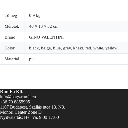
Tömeg
0,9 kg
Méretek
40 × 13 × 32 cm
Brand
GINO VALENTINI
Color
black, beige, blue, grey, khaki, red, white, yellow
Material
pu
Run Fa Kft.
info@bags-runfa.eu
+36 70 8855905
1107 Budapest, Szállás utca 13. N3.
Monori Center Zone D
Nyitvatartás: Hé.-Va. 9:00-17:00