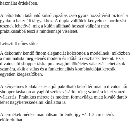
használat érdekében.
A hátoldalon található külső cipzáras zseb gyors hozzáférést biztosít a
gyakran használt tárgyakhoz. A dupla vállfülek kényelmes hordozást
tesznek lehetővé, míg a külön állítható hosszú vállpánt még
praktikusabbá teszi a mindennapi viseletet.
Letisztult nőies stílus
A dekoratív kendő finom eleganciát kölcsönöz a modellnek, miközben
a minimalista megjelenés modern és időtálló összhatást teremt. Ez a
divatos női shopper táska pu anyagból tökéletes választás lehet azok
számára, akik a stílus és a funkcionalitás kombinációját keresik
egyetlen kiegészítőben.
A kényelmes kialakítás és a jól pakolható belső tér miatt a divatos női
shopper táska pu anyagból széles vásárlói réteg számára lehet vonzó
választás. Praktikus mérete és modern formavilága miatt kiváló darab
lehet nagykereskedelmi kínálatba is.
A termékek mérése manuálisan történik, így +/- 1-2 cm eltérés
előfordulhat.