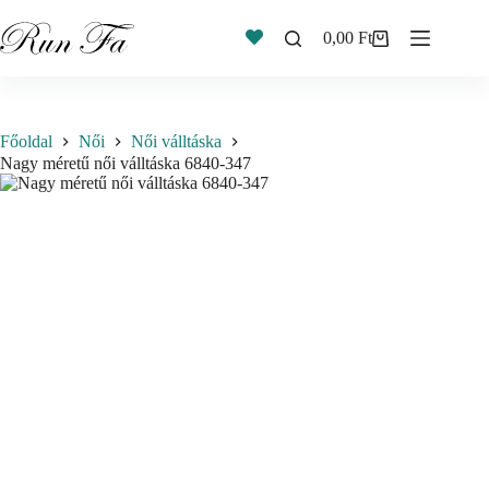
Skip
to
0,00
Ft
Shopping
content
cart
Főoldal
Női
Női válltáska
Nagy méretű női válltáska 6840-347