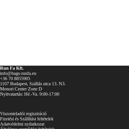
Run Fa Kft.
info@bags-runfa.eu
+36 70 8855905
1107 Budapest, Szállás utca 13. N3.
Monori Center Zone D
Nyitvatartás: Hé.-Va. 9:00-17:00
Viszonteladói regisztráció
Fizetési és Szállítási feltételek
Adatvédelmi nyilatkozat