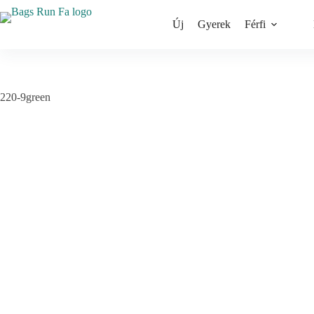
Skip
to
Új
Gyerek
Férfi
content
220-9green