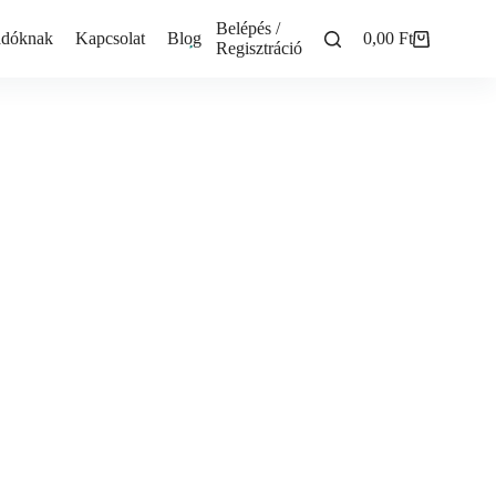
Belépés /
adóknak
Kapcsolat
Blog
0,00
Ft
Shopping
Regisztráció
cart