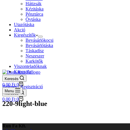
Hátizsák
Kézitáska
Pénztárca
Övtáska
Utazótáska
Akció
Kiegészítők
Bevásárlókocsi
Bevásárlótáska
Táskadísz
Neszeszer
Karkötők
Viszonteladóknak
Kapcsolat
Blog
Keresés
Shopping
0,00
Ft
0
Belépés / Regisztráció
cart
Menu
Keresés
Shopping
0,00
Ft
0
220-9light-blue
cart
Run Fa Kft.