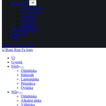
Kiegészítők
Bevásárlókocsi
Bevásárlótáska
Táskadísz
Neszeszer
Karkötők
Viszonteladóknak
Kapcsolat
Blog
Belépés / Regisztráció
Új
Gyerek
Férfi
Oldaltáska
Hátizsák
Laptoptáska
Pénztárca
Övtáska
Női
Oldaltáska
Alkalmi táska
Válltáska