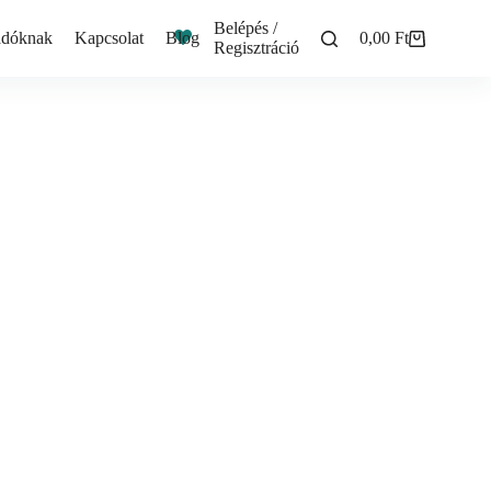
Belépés /
adóknak
Kapcsolat
Blog
0,00
Ft
Shopping
Regisztráció
cart