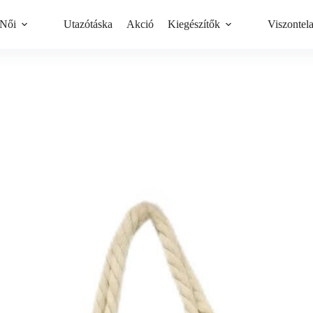
Női
Utazótáska
Akció
Kiegészítők
Viszontel