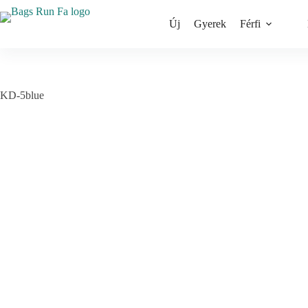
Skip
to
Új
Gyerek
Férfi
content
KD-5blue