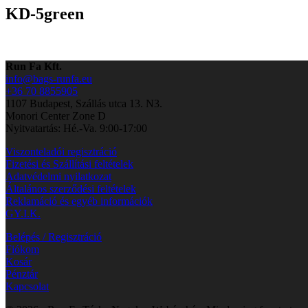
KD-5green
Run Fa Kft.
info@bags-runfa.eu
+36 70 8855905
1107 Budapest, Szállás utca 13. N3.
Monori Center Zone D
Nyitvatartás: Hé.-Va. 9:00-17:00
Viszonteladói regisztráció
Fizetési és Szállítási feltételek
Adatvédelmi nyilatkozat
Általános szerződési feltételek
Reklamáció és egyéb információk
GY.I.K.
Belépés / Regisztráció
Fiókom
Kosár
Pénztár
Kapcsolat