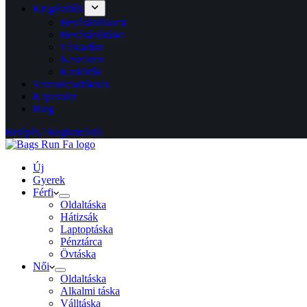
Kiegészítők
Bevásárlókocsi
Bevásárlótáska
Táskadísz
Neszeszer
Karkötők
Viszonteladóknak
Kapcsolat
Blog
Belépés / Regisztráció
Új
Gyerek
Férfi
Oldaltáska
Hátizsák
Laptoptáska
Pénztárca
Övtáska
Női
Oldaltáska
Alkalmi táska
Válltáska