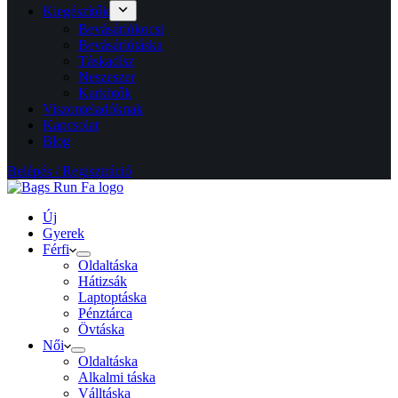
Kiegészítők
Bevásárlókocsi
Bevásárlótáska
Táskadísz
Neszeszer
Karkötők
Viszonteladóknak
Kapcsolat
Blog
Belépés / Regisztráció
Új
Gyerek
Férfi
Oldaltáska
Hátizsák
Laptoptáska
Pénztárca
Övtáska
Női
Oldaltáska
Alkalmi táska
Válltáska