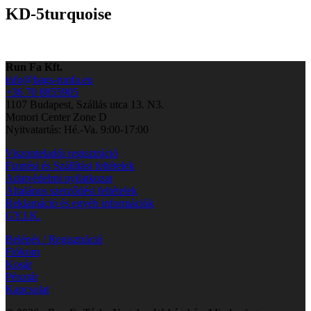
KD-5turquoise
Run Fa Kft.
info@bags-runfa.eu
+36 70 8855905
1107 Budapest, Szállás utca 13. N3.
Monori Center Zone D
Nyitvatartás: Hé.-Va. 9:00-17:00
Viszonteladói regisztráció
Fizetési és Szállítási feltételek
Adatvédelmi nyilatkozat
Általános szerződési feltételek
Reklamáció és egyéb információk
GY.I.K.
Belépés / Regisztráció
Fiókom
Kosár
Pénztár
Kapcsolat