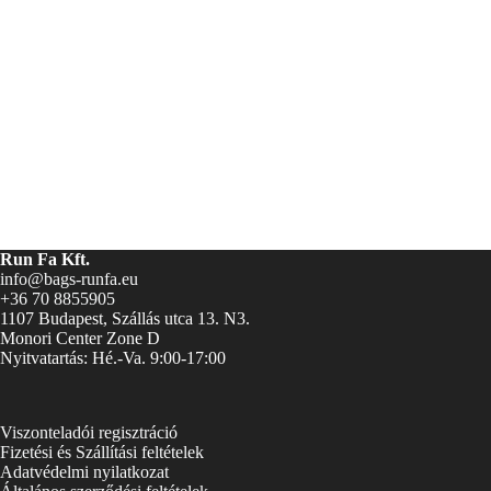
Run Fa Kft.
info@bags-runfa.eu
+36 70 8855905
1107 Budapest, Szállás utca 13. N3.
Monori Center Zone D
Nyitvatartás: Hé.-Va. 9:00-17:00
Viszonteladói regisztráció
Fizetési és Szállítási feltételek
Adatvédelmi nyilatkozat