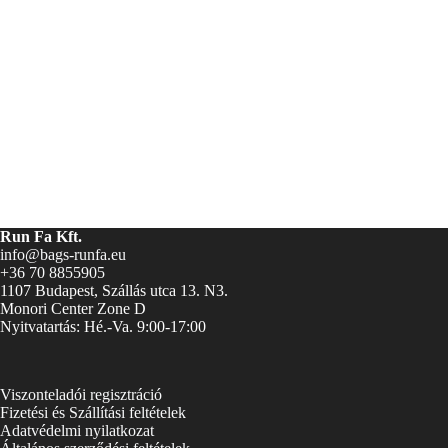
Run Fa Kft.
info@bags-runfa.eu
+36 70 8855905
1107 Budapest, Szállás utca 13. N3.
Monori Center Zone D
Nyitvatartás: Hé.-Va. 9:00-17:00
Viszonteladói regisztráció
Fizetési és Szállítási feltételek
Adatvédelmi nyilatkozat