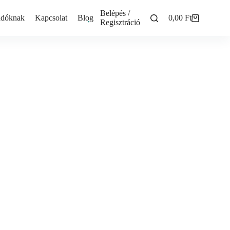
Belépés /
adóknak
Kapcsolat
Blog
0,00
Ft
Shopping
Regisztráció
cart