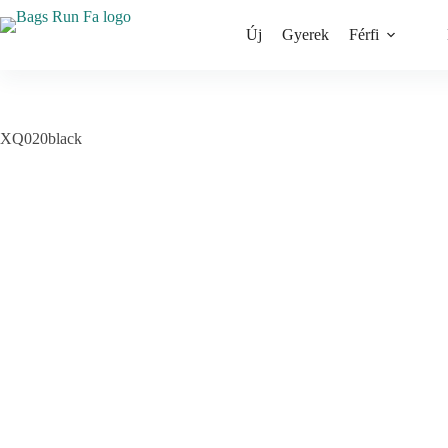
Skip
to
Új
Gyerek
Férfi
content
XQ020black