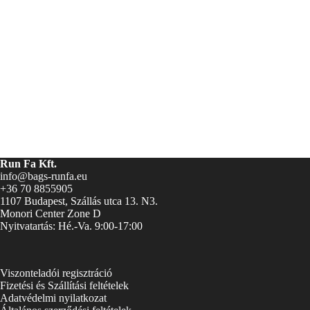
Run Fa Kft.
info@bags-runfa.eu
+36 70 8855905
1107 Budapest, Szállás utca 13. N3.
Monori Center Zone D
Nyitvatartás: Hé.-Va. 9:00-17:00
Viszonteladói regisztráció
Fizetési és Szállítási feltételek
Adatvédelmi nyilatkozat