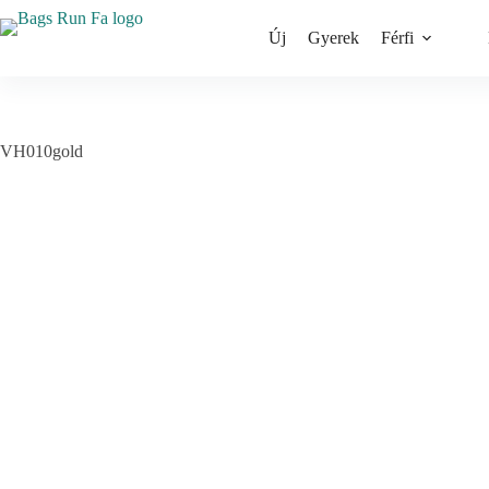
Skip
to
Új
Gyerek
Férfi
content
VH010gold