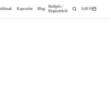
Belépés /
adóknak
Kapcsolat
Blog
0,00
Ft
Shopping
Regisztráció
cart