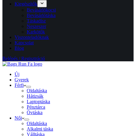
Kiegészítők
Bevásárlókocsi
Bevásárlótáska
Táskadísz
Neszeszer
Karkötők
Viszonteladóknak
Kapcsolat
Blog
Belépés / Regisztráció
Új
Gyerek
Férfi
Oldaltáska
Hátizsák
Laptoptáska
Pénztárca
Övtáska
Női
Oldaltáska
Alkalmi táska
Válltáska