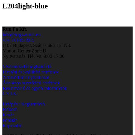
L204light-blue
Run Fa Kft.
info@bags-runfa.eu
+36 70 8855905
1107 Budapest, Szállás utca 13. N3.
Monori Center Zone D
Nyitvatartás: Hé.-Va. 9:00-17:00
Viszonteladói regisztráció
Fizetési és Szállítási feltételek
Adatvédelmi nyilatkozat
Általános szerződési feltételek
Reklamáció és egyéb információk
GY.I.K.
Belépés / Regisztráció
Fiókom
Kosár
Pénztár
Kapcsolat