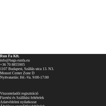
Run Fa Kft.
info@bags-runfa.eu
+36 70 8855905
1107 Budapest, Szállás utca 13. N3.
Monori Center Zone D
Nyitvatartás: Hé.-Va. 9:00-17:00
Viszonteladói regisztráció
Fizetési és Szállítási feltételek
Adatvédelmi nyilatkozat