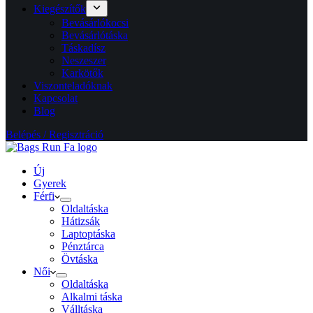
Kiegészítők
Bevásárlókocsi
Bevásárlótáska
Táskadísz
Neszeszer
Karkötők
Viszonteladóknak
Kapcsolat
Blog
Belépés / Regisztráció
Új
Gyerek
Férfi
Oldaltáska
Hátizsák
Laptoptáska
Pénztárca
Övtáska
Női
Oldaltáska
Alkalmi táska
Válltáska