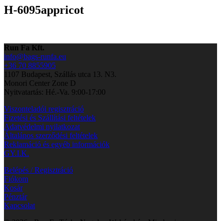
H-6095appricot
Run Fa Kft.
info@bags-runfa.eu
+36 70 8855905
1107 Budapest, Szállás utca 13. N3.
Monori Center Zone D
Nyitvatartás: Hé.-Va. 9:00-17:00
Viszonteladói regisztráció
Fizetési és Szállítási feltételek
Adatvédelmi nyilatkozat
Általános szerződési feltételek
Reklamáció és egyéb információk
GY.I.K.
Belépés / Regisztráció
Fiókom
Kosár
Pénztár
Kapcsolat