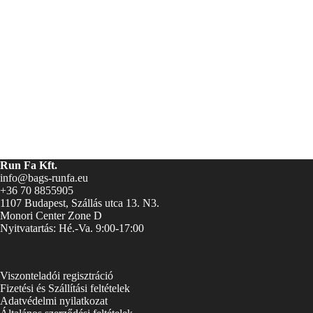
Run Fa Kft.
info@bags-runfa.eu
+36 70 8855905
1107 Budapest, Szállás utca 13. N3.
Monori Center Zone D
Nyitvatartás: Hé.-Va. 9:00-17:00
Viszonteladói regisztráció
Fizetési és Szállítási feltételek
Adatvédelmi nyilatkozat