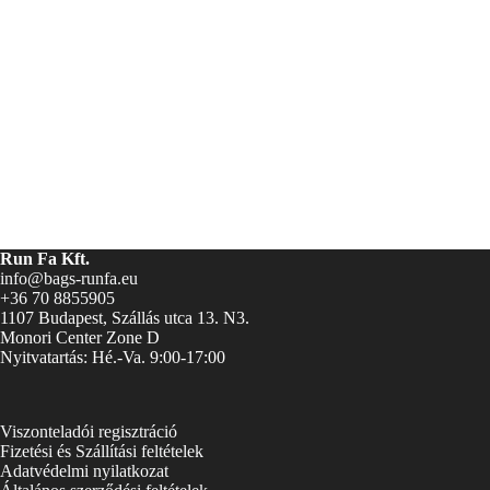
Run Fa Kft.
info@bags-runfa.eu
+36 70 8855905
1107 Budapest, Szállás utca 13. N3.
Monori Center Zone D
Nyitvatartás: Hé.-Va. 9:00-17:00
Viszonteladói regisztráció
Fizetési és Szállítási feltételek
Adatvédelmi nyilatkozat