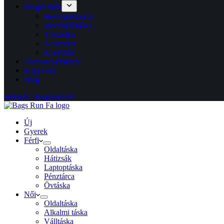
Kiegészítők
Bevásárlókocsi
Bevásárlótáska
Táskadísz
Neszeszer
Karkötők
Viszonteladóknak
Kapcsolat
Blog
Belépés / Regisztráció
Új
Gyerek
Férfi
Oldaltáska
Hátizsák
Laptoptáska
Pénztárca
Övtáska
Női
Oldaltáska
Alkalmi táska
Válltáska