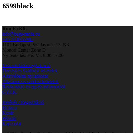
6599black
Run Fa Kft.
info@bags-runfa.eu
+36 70 8855905
1107 Budapest, Szállás utca 13. N3.
Monori Center Zone D
Nyitvatartás: Hé.-Va. 9:00-17:00
Viszonteladói regisztráció
Fizetési és Szállítási feltételek
Adatvédelmi nyilatkozat
Általános szerződési feltételek
Reklamáció és egyéb információk
GY.I.K.
Belépés / Regisztráció
Fiókom
Kosár
Pénztár
Kapcsolat