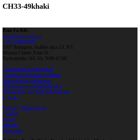
CH33-49khaki
Run Fa Kft.
info@bags-runfa.eu
+36 70 8855905
1107 Budapest, Szállás utca 13. N3.
Monori Center Zone D
Nyitvatartás: Hé.-Va. 9:00-17:00
Viszonteladói regisztráció
Fizetési és Szállítási feltételek
Adatvédelmi nyilatkozat
Általános szerződési feltételek
Reklamáció és egyéb információk
GY.I.K.
Belépés / Regisztráció
Fiókom
Kosár
Pénztár
Kapcsolat