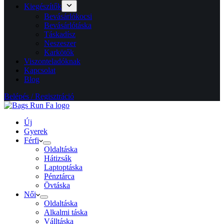
Kiegészítők
Bevásárlókocsi
Bevásárlótáska
Táskadísz
Neszeszer
Karkötők
Viszonteladóknak
Kapcsolat
Blog
Belépés / Regisztráció
Új
Gyerek
Férfi
Oldaltáska
Hátizsák
Laptoptáska
Pénztárca
Övtáska
Női
Oldaltáska
Alkalmi táska
Válltáska