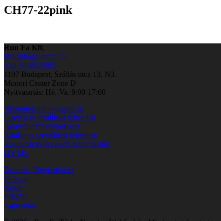
CH77-22pink
Run Fa Kft.
info@bags-runfa.eu
+36 70 8855905
1107 Budapest, Szállás utca 13. N3.
Monori Center Zone D
Nyitvatartás: Hé.-Va. 9:00-17:00
Viszonteladói regisztráció
Fizetési és Szállítási feltételek
Adatvédelmi nyilatkozat
Általános szerződési feltételek
Reklamáció és egyéb információk
GY.I.K.
Belépés / Regisztráció
Fiókom
Kosár
Pénztár
Kapcsolat