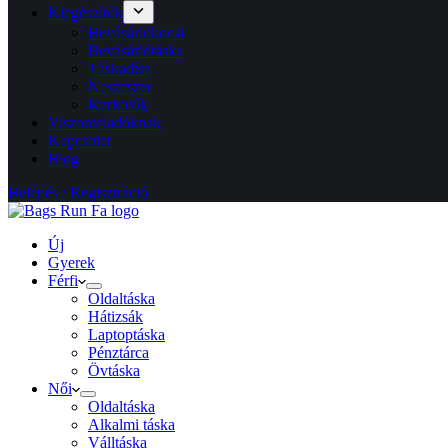
Kiegészítők
Bevásárlókocsi
Bevásárlótáska
Táskadísz
Neszeszer
Karkötők
Viszonteladóknak
Kapcsolat
Blog
Belépés / Regisztráció
Új
Gyerek
Férfi
Oldaltáska
Hátizsák
Laptoptáska
Pénztárca
Övtáska
Női
Oldaltáska
Alkalmi táska
Válltáska